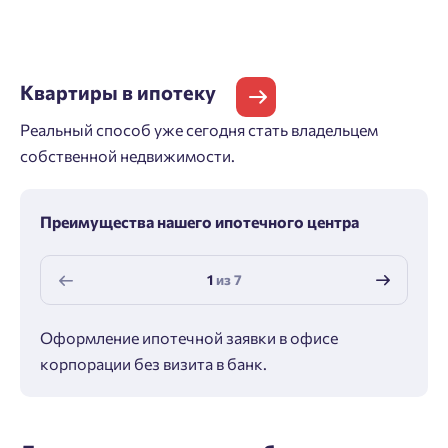
Квартиры
в ипотеку
Реальный способ уже сегодня стать владельцем
собственной недвижимости.
Преимущества нашего ипотечного центра
1
из
7
Оформление ипотечной заявки в офисе
Макс
корпорации без визита в банк.
ипот