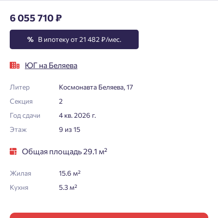
6 055 710 ₽
%
В ипотеку от 21 482 ₽/мес.
ЮГ на Беляева
Литер
Космонавта Беляева, 17
Секция
2
Год сдачи
4 кв. 2026 г.
Этаж
9 из 15
Общая площадь 29.1 м²
Жилая
15.6 м²
Кухня
5.3 м²