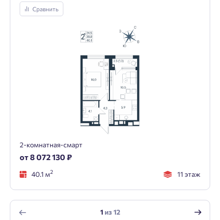
Сравнить
2-комнатная-смарт
от 8 072 130 ₽
2
40.1 м
11 этаж
1
из
12