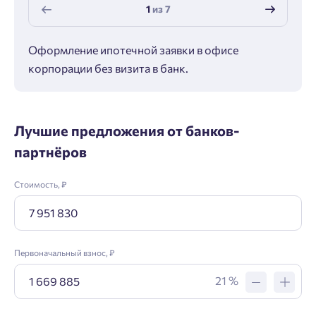
1
из
7
Оформление ипотечной заявки в офисе
Макс
корпорации без визита в банк.
ипот
Лучшие предложения от банков-
партнёров
Стоимость, ₽
Заявка на ипотеку
Первоначальный взнос, ₽
Пожалуйста, оставьте ваши контакты и мы вам
21 %
перезвоним.