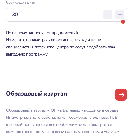
Срок кредита, лет
Проект
По вашему запросу нет предложений.
Фамилия
Добро пожаловать в личный
Пожалуйста, оставьте ваши контакты и мы вам
Измените параметры или оставьте заявку и наши
кабинет
перезвоним.
специалисты ипотечного центра помогут подобрать вам
Выбор города
выгодную программу
Добавляйте планировки в избранное
Имя
Имя
Нет времени выбирать?
Делитесь подборками
Краснодар
Пермь
Подбор квартиры за 3 минуты
Телефон
Больше никаких паролей! Введите номер
Отчество
Ростов-на-Дону
Образцовый квартал
телефона, кликнув на кнопку «Войти» ниже
Начать
Екатеринбург
и мы вышлем вам одноразовый код
Образцовый квартал «ЮГ на Беляева» находится в сердце
Владивосток
подтверждения.
Согласен на обработку
персональных данных
Индустриального района, на ул. Космонавта Беляева, 17. В
Телефон
Астрахань
шаговой доступности всё необходимое для быстрого и
Согласен получать информационную рассылку
комфортного доступа ко всем важным сервисам и услугам.