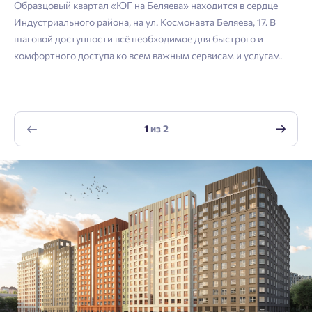
Образцовый квартал «ЮГ на Беляева» находится в сердце
Телефон
Индустриального района, на ул. Космонавта Беляева, 17. В
Отправить
шаговой доступности всё необходимое для быстрого и
Отправить
комфортного доступа ко всем важным сервисам и услугам.
Нажимая кнопку «Отправить», вы даёте согласие на обработку
персональных данных.
1
из
2
Подтвердить