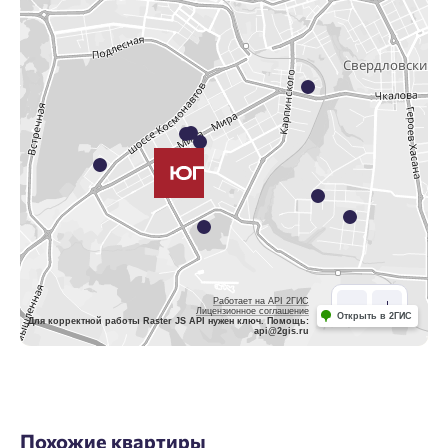
Работает на API 2ГИС
Лицензионное соглашение
Открыть в 2ГИС
Для корректной работы Raster JS API нужен ключ. Помощь:
api@2gis.ru
Похожие квартиры