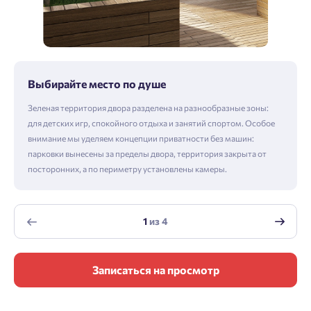
Выбирайте место по душе
Зеленая территория двора разделена на разнообразные зоны:
для детских игр, спокойного отдыха и занятий спортом. Особое
внимание мы уделяем концепции приватности без машин:
парковки вынесены за пределы двора, территория закрыта от
посторонних, а по периметру установлены камеры.
1
из
4
Записаться на просмотр