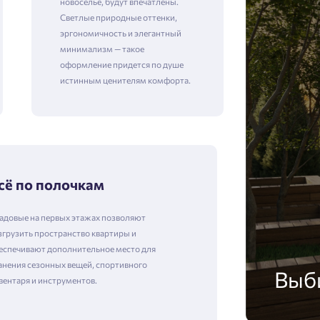
новоселье, будут впечатлены.
Светлые природные оттенки,
эргономичность и элегантный
минимализм — такое
оформление придется по душе
истинным ценителям комфорта.
сё по полочкам
адовые на первых этажах позволяют
згрузить пространство квартиры и
еспечивают дополнительное место для
анения сезонных вещей, спортивного
Выб
вентаря и инструментов.