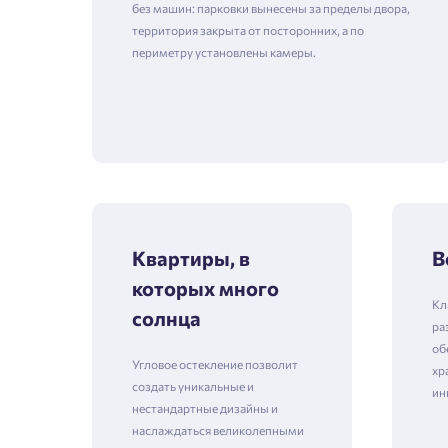
без машин: парковки вынесены за пределы двора,
территория закрыта от посторонних, а по
периметру установлены камеры.
Квартиры, в
В
которых много
Кл
солнца
ра
об
Угловое остекление позволит
хр
создать уникальные и
ин
нестандартные дизайны и
наслаждаться великолепными