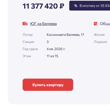
11 377 420 ₽
%
В ипотеку от 35 934
ЮГ на Беляева
Обща
Литер
Космонавта Беляева, 17
Жилая
Секция
3
Лоджия
Год сдачи
4 кв. 2026 г.
Этаж
11 из 15
Купить квартиру