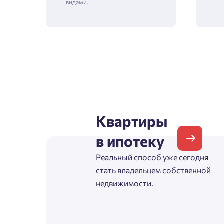
видами.
Зая
Пожалу
Проект
Квартиры
Выб
в ипотеку
Фамилия
Реальный способ уже сегодня
Пожалу
стать владельцем собственной
Нет
недвижимости.
Имя
Имя