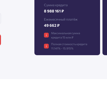
Сумма кредита
8 988 161 ₽
Нажимая кнопку «Отправить», вы даёте согласие на обработку
Ежемесячный платёж
персональных данных.
49 662 ₽
Максимальная сумма
i
кредита 15 млн ₽
Подтвердить
Полная стоимость кредита
i
11.141% - 15.915%