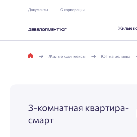
Документы
О корпорации
Жилые к
Жилые комплексы
ЮГ на Беляева
3-комнатная квартира-
смарт