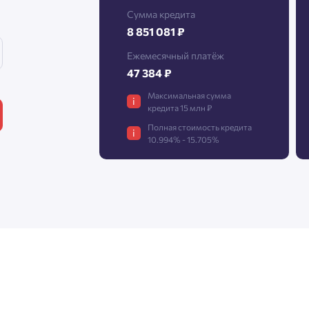
Сумма кредита
8 851 081 ₽
Нажимая кнопку «Отправить», вы даёте согласие на обработку
Ежемесячный платёж
персональных данных.
47 384 ₽
Максимальная сумма
i
кредита 15 млн ₽
Подтвердить
Полная стоимость кредита
i
10.994% - 15.705%