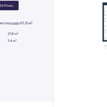
34 ₽/мес.
я площадь 61.9 м²
37.8 м²
5.4 м²