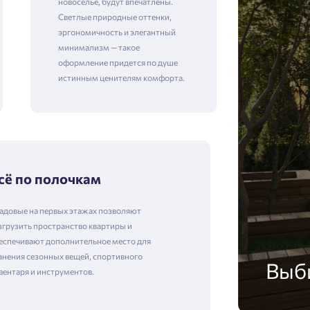
новоселье, будут впечатлены.
Светлые природные оттенки,
эргономичность и элегантный
минимализм — такое
оформление придется по душе
истинным ценителям комфорта.
сё по полочкам
адовые на первых этажах позволяют
згрузить пространство квартиры и
еспечивают дополнительное место для
анения сезонных вещей, спортивного
Выб
вентаря и инструментов.