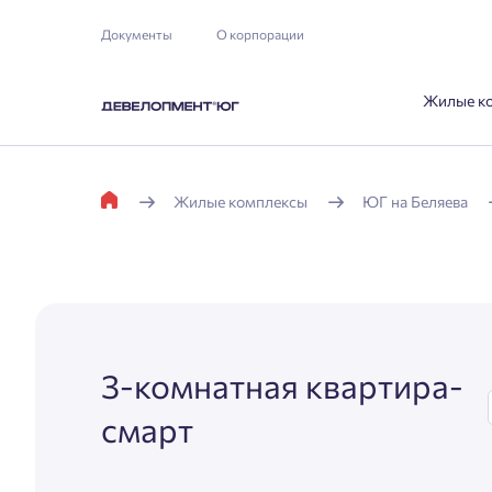
Документы
О корпорации
Жилые к
Жилые комплексы
ЮГ на Беляева
3-комнатная квартира-
смарт