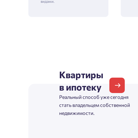
видами.
Зая
Пожалу
Проект
Квартиры
Выб
в ипотеку
Фамилия
Реальный способ уже сегодня
Пожалу
стать владельцем собственной
Нет
недвижимости.
Имя
Имя