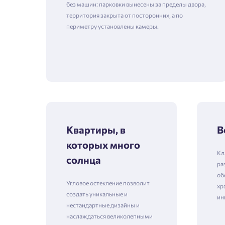
без машин: парковки вынесены за пределы двора,
территория закрыта от посторонних, а по
периметру установлены камеры.
Квартиры, в
В
которых много
Кл
солнца
ра
об
Угловое остекление позволит
хр
создать уникальные и
ин
нестандартные дизайны и
наслаждаться великолепными