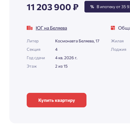
11 203 900 ₽
%
В ипотеку от 35 9
ЮГ на Беляева
Обща
Литер
Космонавта Беляева, 17
Жилая
Секция
4
Лоджия
Год сдачи
4 кв. 2026 г.
Этаж
2 из 15
Купить квартиру