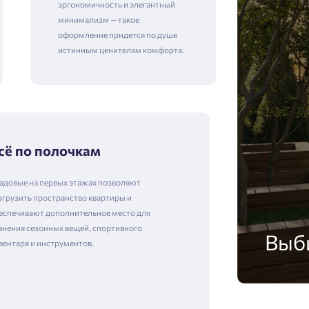
эргономичность и элегантный
минимализм — такое
оформление придется по душе
истинным ценителям комфорта.
сё по полочкам
адовые на первых этажах позволяют
згрузить пространство квартиры и
еспечивают дополнительное место для
анения сезонных вещей, спортивного
Выб
вентаря и инструментов.