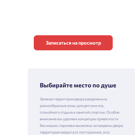
Записаться на просмотр
Выбирайте место по душе
Зеленая территория двора разделена на
разнообразные зоны: для детских игр,
спокойного отдыха и занятий спортом. Особое
внимание мы уделяем концепции приватности
без машин: парковки вынесены за пределы двора,
территория закрыта от посторонних, а по