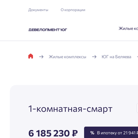
Документы
О корпорации
Жилые к
Жилые комплексы
ЮГ на Беляева
1-комнатная-смарт
6 185 230 ₽
%
В ипотеку от 21 941 