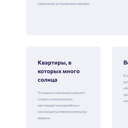
периметру установлены камеры.
Квартиры, в
В
которых много
Кл
солнца
ра
об
Угловое остекление позволит
хр
создать уникальные и
ин
нестандартные дизайны и
наслаждаться великолепными
видами.