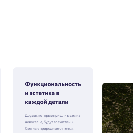
Функциональность
и эстетика в
каждой детали
Друзья, которые пришли к вам на
новоселье, будут впечатлены.
Светлые природные оттенки,