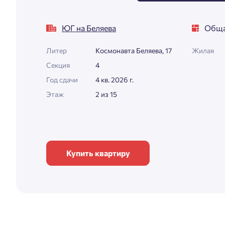
ЮГ на Беляева
Обща
Литер
Космонавта Беляева, 17
Жилая
Секция
4
Год сдачи
4 кв. 2026 г.
Этаж
2 из 15
Купить квартиру