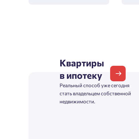
Зая
Пожалу
Квартиры
Проект
в ипотеку
Выб
Реальный способ уже сегодня
стать владельцем собственной
Фамилия
недвижимости.
Пожалу
Нет
Имя
Имя