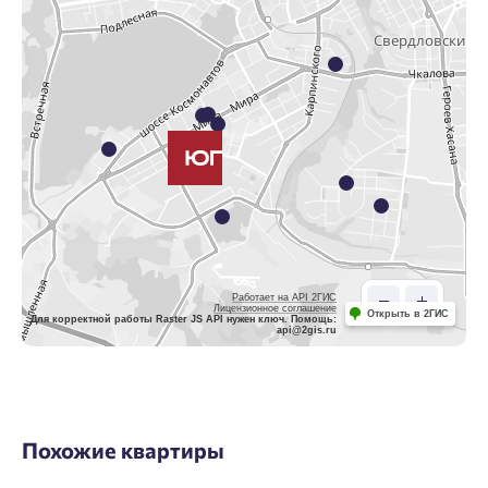
Работает на API 2ГИС
Лицензионное соглашение
Открыть в 2ГИС
Для корректной работы Raster JS API нужен ключ. Помощь:
api@2gis.ru
Похожие квартиры