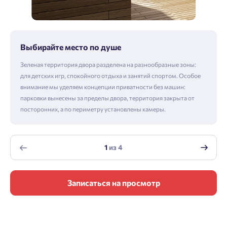
Выбирайте место по душе
Зеленая территория двора разделена на разнообразные зоны:
для детских игр, спокойного отдыха и занятий спортом. Особое
внимание мы уделяем концепции приватности без машин:
парковки вынесены за пределы двора, территория закрыта от
посторонних, а по периметру установлены камеры.
1
из
4
Записаться на просмотр