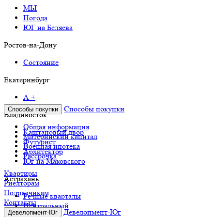
МЫ
Погода
ЮГ на Беляева
Ростов-на-Дону
Состояние
Екатеринбург
А +
Способы покупки
Способы покупки
Владивосток
Общая информация
Каштановый двор
Материнский капитал
Футурист
Военная ипотека
Архитектор
Рассрочка
Юг на Маковского
Квартиры
Астрахань
Риелторам
Подрядчикам
Речные кварталы
Контакты
Центральный
Девелопмент-Юг
Девелопмент-Юг