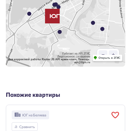
Работает на API 2ГИС
Лицензионное соглашение
Открыть в 2ГИС
Для корректной работы Raster JS API нужен ключ. Помощь:
api@2gis.ru
Похожие квартиры
ЮГ на Беляева
Сравнить