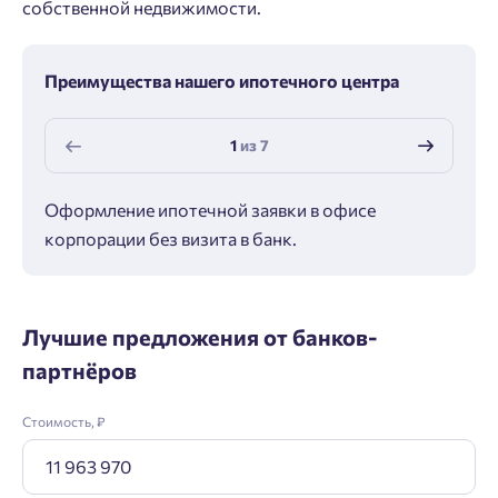
собственной недвижимости.
Преимущества нашего ипотечного центра
1
из
7
Оформление ипотечной заявки в офисе
Макс
корпорации без визита в банк.
ипот
Лучшие предложения от банков-
партнёров
Стоимость, ₽