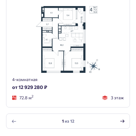
4-комнатная
от 12 929 280 ₽
2
72.8 м
3 этаж
1
из
12