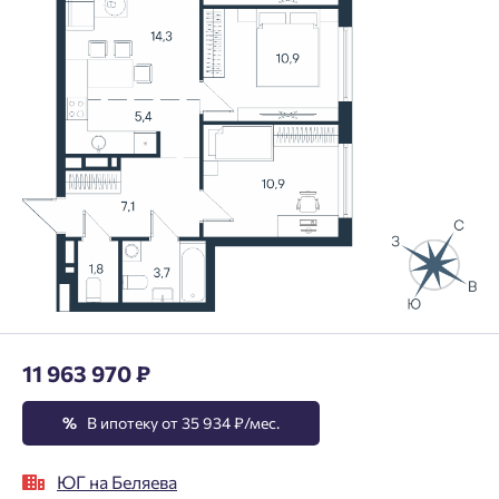
11 963 970 ₽
%
В ипотеку от 35 934 ₽/мес.
ЮГ на Беляева