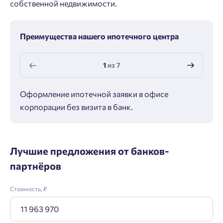
собственной недвижимости.
Преимущества нашего ипотечного центра
1
из
7
Оформление ипотечной заявки в офисе
Макс
корпорации без визита в банк.
ипот
Лучшие предложения от банков-
партнёров
Стоимость, ₽