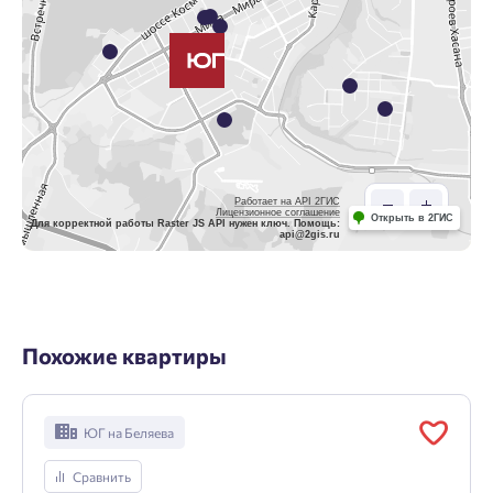
Работает на API 2ГИС
Лицензионное соглашение
Открыть в 2ГИС
Для корректной работы Raster JS API нужен ключ. Помощь:
api@2gis.ru
Похожие квартиры
ЮГ на Беляева
Сравнить