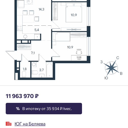
11 963 970 ₽
%
В ипотеку от 35 934 ₽/мес.
ЮГ на Беляева