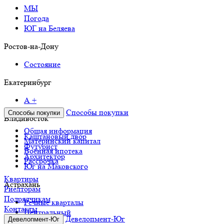
МЫ
Погода
ЮГ на Беляева
Ростов-на-Дону
Состояние
Екатеринбург
А +
Способы покупки
Способы покупки
Владивосток
Общая информация
Каштановый двор
Материнский капитал
Футурист
Военная ипотека
Архитектор
Рассрочка
Юг на Маковского
Квартиры
Астрахань
Риелторам
Подрядчикам
Речные кварталы
Контакты
Центральный
Девелопмент-Юг
Девелопмент-Юг