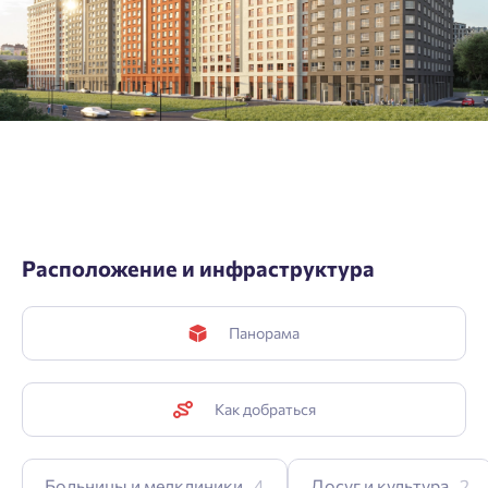
${ getCodeBtnText }
Расположение и инфраструктура
Панорама
Как добраться
Больницы и медклиники
4
Досуг и культура
2