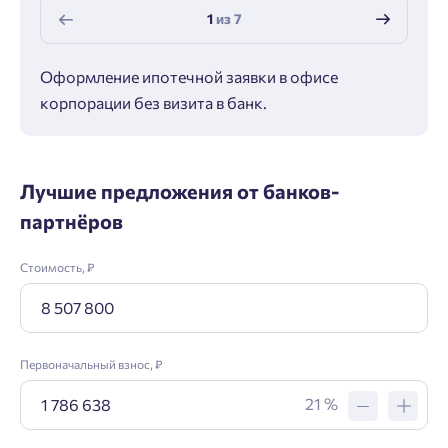
1
из
7
Оформление ипотечной заявки в офисе
Макс
корпорации без визита в банк.
ипот
Лучшие предложения от банков-
партнёров
Стоимость, ₽
Первоначальный взнос, ₽
21 %