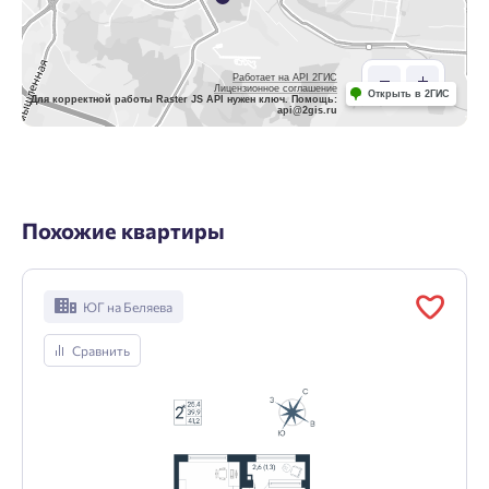
Работает на API 2ГИС
Лицензионное соглашение
Открыть в 2ГИС
Для корректной работы Raster JS API нужен ключ. Помощь:
api@2gis.ru
Похожие квартиры
ЮГ на Беляева
Сравнить