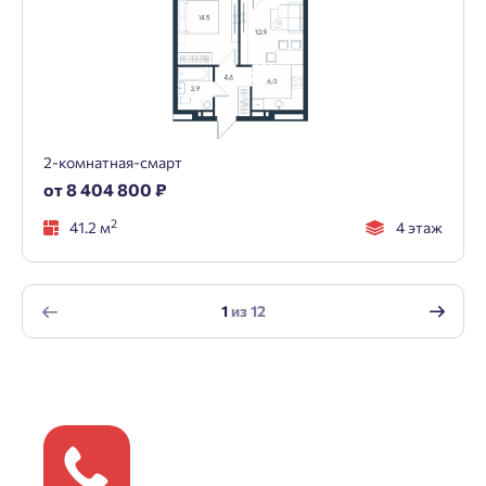
2-комнатная-смарт
от 8 404 800 ₽
2
41.2 м
4 этаж
1
из
12