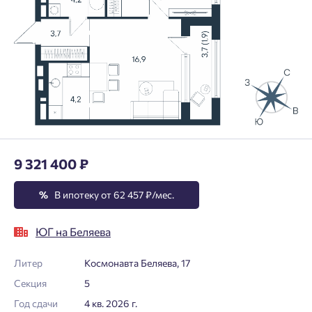
9 321 400 ₽
%
В ипотеку от 62 457 ₽/мес.
ЮГ на Беляева
Литер
Космонавта Беляева, 17
Секция
5
Год сдачи
4 кв. 2026 г.