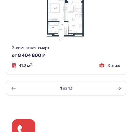
2-комнатная-смарт
от 8 404 800 ₽
2
41.2 м
3 этаж
1
из
12