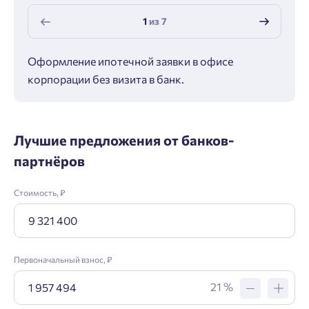
1
из
7
Оформление ипотечной заявки в офисе
Макс
корпорации без визита в банк.
ипот
Лучшие предложения от банков-
партнёров
Стоимость, ₽
Первоначальный взнос, ₽
21 %