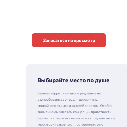
Записаться на просмотр
Выбирайте место по душе
Зеленая территория двора разделена на
разнообразные зоны: для детских игр,
спокойного отдыха и занятий спортом. Особое
внимание мы уделяем концепции приватности
без машин: парковки вынесены за пределы двора,
территория закрыта от посторонних, а по