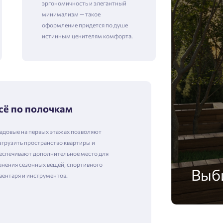
эргономичность и элегантный
минимализм — такое
оформление придется по душе
истинным ценителям комфорта.
сё по полочкам
адовые на первых этажах позволяют
згрузить пространство квартиры и
еспечивают дополнительное место для
анения сезонных вещей, спортивного
Выб
вентаря и инструментов.