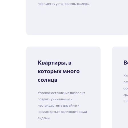
периметру установлены камеры.
Квартиры, в
В
которых много
Кл
солнца
ра
об
Угловое остекление позволит
хр
создать уникальные и
ин
нестандартные дизайны и
наслаждаться великолепными
видами.