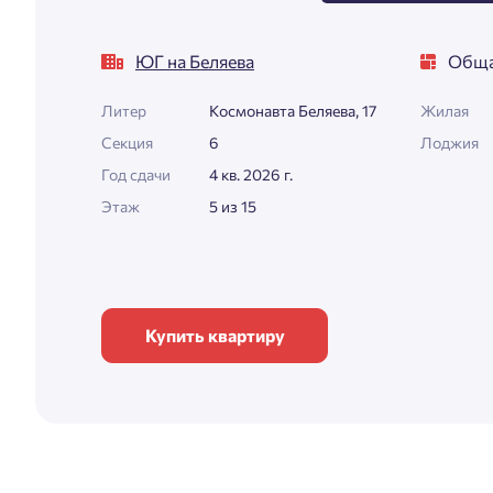
ЮГ на Беляева
Обща
Литер
Космонавта Беляева, 17
Жилая
Секция
6
Лоджия
Год сдачи
4 кв. 2026 г.
Этаж
5 из 15
Купить квартиру