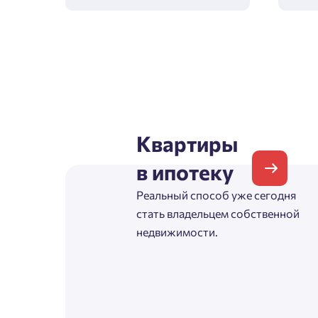
Зая
Пожалу
Квартиры
Проект
в ипотеку
Выб
Реальный способ уже сегодня
стать владельцем собственной
Фамилия
недвижимости.
Пожалу
Нет
Имя
Имя