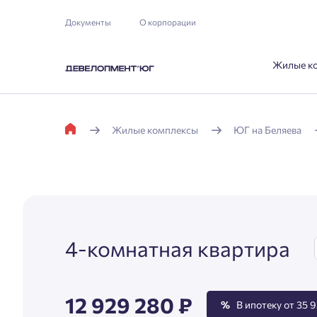
Документы
О корпорации
Жилые к
Жилые комплексы
ЮГ на Беляева
4-комнатная квартира
12 929 280 ₽
%
В ипотеку от 35 9