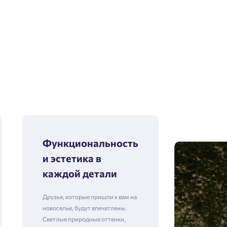
Функциональность
и эстетика в
каждой детали
Друзья, которые пришли к вам на
новоселье, будут впечатлены.
Светлые природные оттенки,