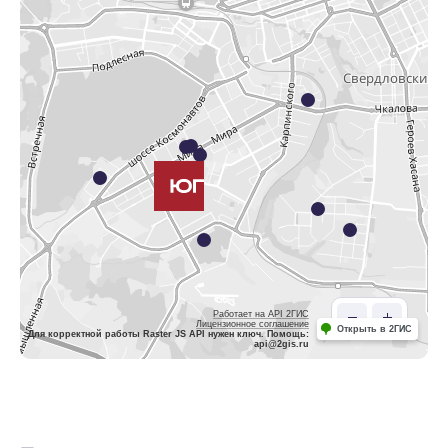
Работает на API 2ГИС
Лицензионное соглашение
Открыть в 2ГИС
Для корректной работы Raster JS API нужен ключ. Помощь:
api@2gis.ru