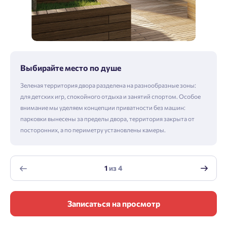
Выбирайте место по душе
Зеленая территория двора разделена на разнообразные зоны:
для детских игр, спокойного отдыха и занятий спортом. Особое
внимание мы уделяем концепции приватности без машин:
парковки вынесены за пределы двора, территория закрыта от
посторонних, а по периметру установлены камеры.
1
из
4
Записаться на просмотр