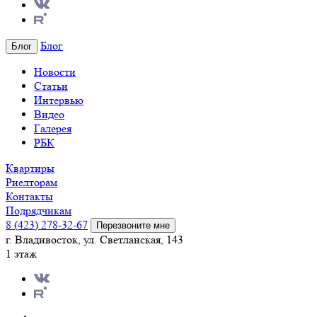
Блог
Блог
Новости
Статьи
Интервью
Видео
Галерея
РБК
Квартиры
Риелторам
Контакты
Подрядчикам
8 (423) 278-32-67
Перезвоните мне
г. Владивосток, ул. Светланская, 143
1 этаж