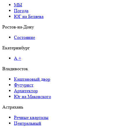
МЫ
Погода
ЮГ на Беляева
Ростов-на-Дону
Состояние
Екатеринбург
А +
Владивосток
Каштановый двор
Футурист
Архитектор
Юг на Маковского
Астрахань
Речные кварталы
Центральный