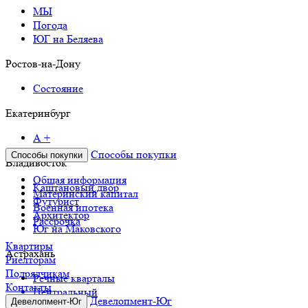
МЫ
Погода
ЮГ на Беляева
Ростов-на-Дону
Состояние
Екатеринбург
А +
Способы покупки
Способы покупки
Владивосток
Общая информация
Каштановый двор
Материнский капитал
Футурист
Военная ипотека
Архитектор
Рассрочка
Юг на Маковского
Квартиры
Астрахань
Риелторам
Подрядчикам
Речные кварталы
Контакты
Центральный
Девелопмент-Юг
Девелопмент-Юг