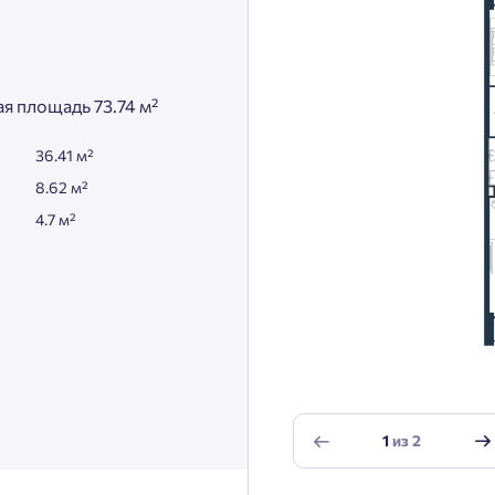
я площадь 73.74 м²
36.41 м²
8.62 м²
4.7 м²
1
из
2