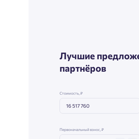
Согл
Телефон
Сог
Email
Лучшие предложе
партнёров
Согл
Сог
Стоимость, ₽
Первоначальный взнос, ₽