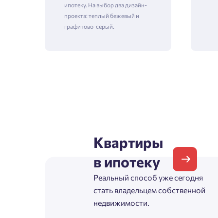
ипотеку. На выбор два дизайн-
проекта: теплый бежевый и
графитово-серый.
Зая
Пожалу
Проект
Выб
Квартиры
Фамилия
в ипотеку
Пожалу
Нет
Реальный способ уже сегодня
Имя
стать владельцем собственной
Имя
недвижимости.