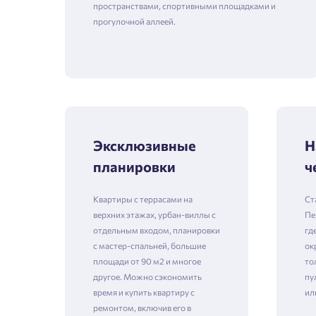
пространствами, спортивными площадками и
прогулочной аллеей.
Эксклюзивные
Н
планировки
ч
Квартиры с террасами на
Ст
верхних этажах, урбан-виллы с
Пе
отдельным входом, планировки
гд
с мастер-спальней, большие
ок
площади от 90 м2 и многое
то
другое. Можно сэкономить
пу
время и купить квартиру с
ил
ремонтом, включив его в