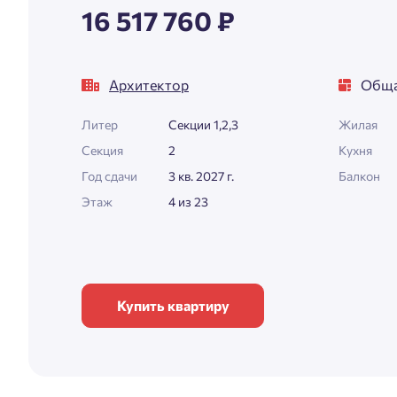
16 517 760 ₽
Архитектор
Обща
Литер
Секции 1,2,3
Жилая
Секция
2
Кухня
Год сдачи
3 кв. 2027 г.
Балкон
Этаж
4 из 23
Купить квартиру