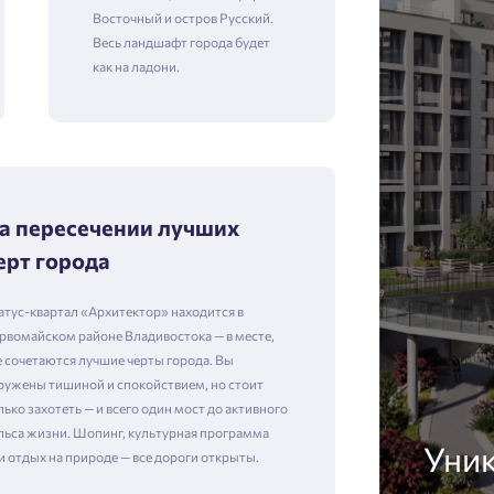
Восточный и остров Русский.
Весь ландшафт города будет
как на ладони.
а пересечении лучших
ерт города
атус-квартал «Архитектор» находится в
рвомайском районе Владивостока — в месте,
е сочетаются лучшие черты города. Вы
ружены тишиной и спокойствием, но стоит
лько захотеть — и всего один мост до активного
льса жизни. Шопинг, культурная программа
Уни
и отдых на природе — все дороги открыты.