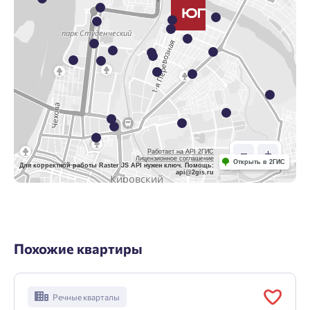
Работает на API 2ГИС
Лицензионное соглашение
Открыть в 2ГИС
Для корректной работы Raster JS API нужен ключ. Помощь:
api@2gis.ru
Похожие квартиры
Речные кварталы