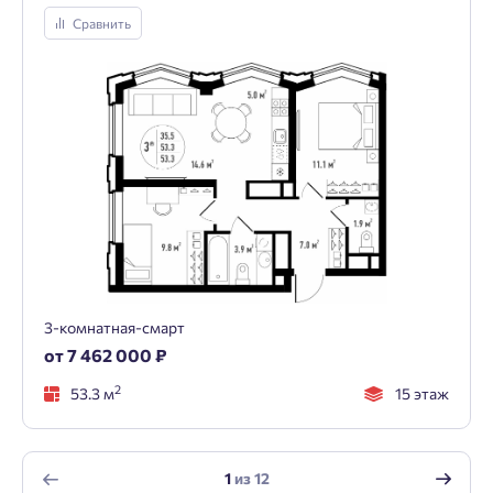
Сравнить
3-комнатная-смарт
от 7 462 000 ₽
2
53.3 м
15 этаж
1
из
12