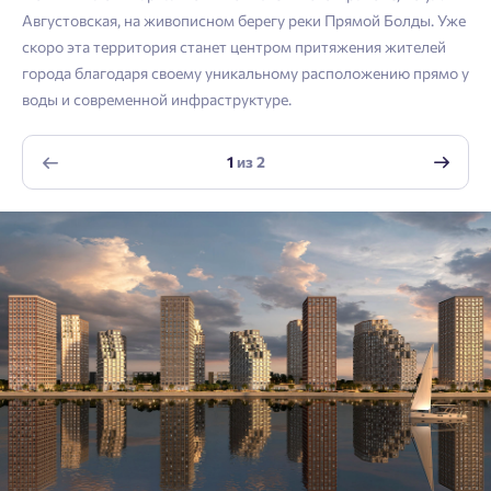
Войти
Августовская, на живописном берегу реки Прямой Болды. Уже
Отправить
скоро эта территория станет центром притяжения жителей
Личный кабинет
Личный кабинет
Email
города благодаря своему уникальному расположению прямо у
воды и современной инфраструктуре.
Введите номер телефона, чтобы войти или
Мы отправили код на номер .
зарегистрироваться.
Согласен на обработку
персональных данных
1
из
2
Выслать код повторно через 00:58.
Согласен получать информационную рассылку
Телефон
Отправить
Отправить
Нажимая кнопку «Отправить», вы даёте согласие на обработку
персональных данных.
Подтвердить