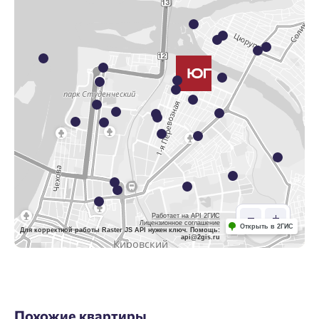
Работает на API 2ГИС
Лицензионное соглашение
Открыть в 2ГИС
Для корректной работы Raster JS API нужен ключ. Помощь:
api@2gis.ru
Похожие квартиры