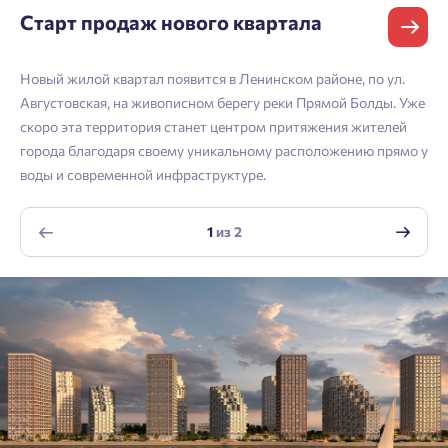
Астрахань
Согласен получать информационную рассылку
Старт продаж нового квартала
Войти
Отправить
Новый жилой квартал появится в Ленинском районе, по ул.
Личный кабинет
Личный кабинет
Email
Августовская, на живописном берегу реки Прямой Болды. Уже
скоро эта территория станет центром притяжения жителей
Введите номер телефона, чтобы войти или
Мы отправили код на номер .
города благодаря своему уникальному расположению прямо у
зарегистрироваться.
воды и современной инфраструктуре.
Согласен на обработку
персональных данных
Выслать код повторно через 00:58.
Согласен получать информационную рассылку
1
из
2
Телефон
Отправить
Отправить
Нажимая кнопку «Отправить», вы даёте согласие на обработку
персональных данных.