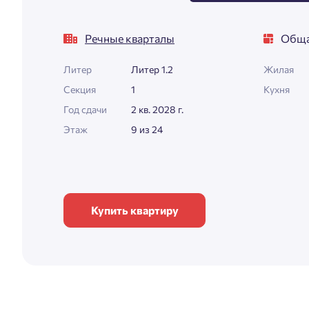
Речные кварталы
Обща
Литер
Литер 1.2
Жилая
Секция
1
Кухня
Год сдачи
2 кв. 2028 г.
Этаж
9 из 24
Купить квартиру