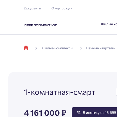
Документы
О корпорации
Жилые к
Жилые комплексы
Речные кварталы
1-комнатная-смарт
4 161 000 ₽
%
В ипотеку от 16 655 