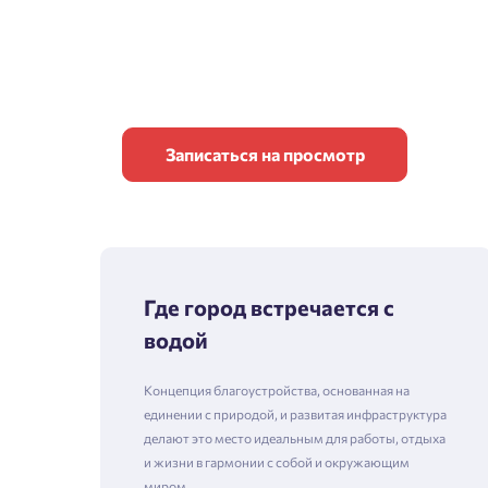
Записаться на просмотр
Где город встречается с
водой
Концепция благоустройства, основанная на
единении с природой, и развитая инфраструктура
делают это место идеальным для работы, отдыха
и жизни в гармонии с собой и окружающим
миром.