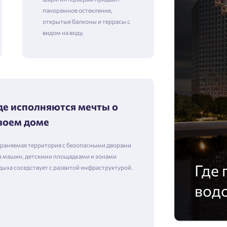
панорамное остекление,
открытые балконы и террасы с
видом на воду.
де исполняются мечты о
воем доме
раняемая территория с безопасными дворами
з машин, детскими площадками и зонами
Где 
дыха соседствует с развитой инфраструктурой.
вод