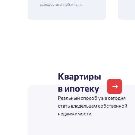
самодостаточной жизни.
Зая
Пожалу
Проект
Квартиры
Выб
в ипотеку
Фамилия
Реальный способ уже сегодня
Пожалу
стать владельцем собственной
Нет
Имя
недвижимости.
Имя