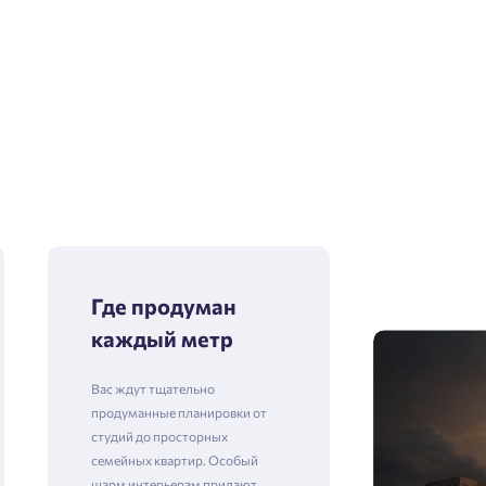
Где продуман
каждый метр
Вас ждут тщательно
продуманные планировки от
студий до просторных
семейных квартир. Особый
шарм интерьерам придают