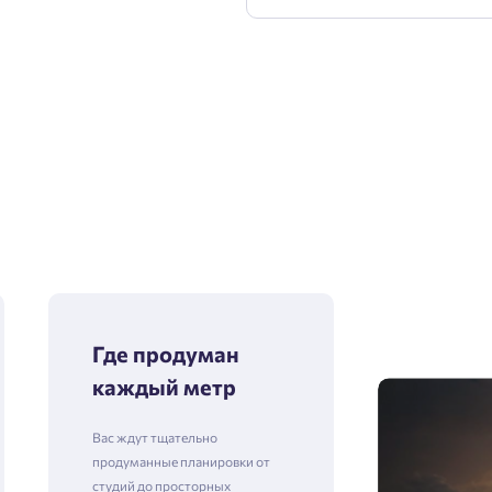
Где продуман
каждый метр
Вас ждут тщательно
продуманные планировки от
студий до просторных