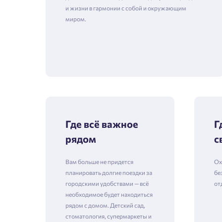
и жизни в гармонии с собой и окружающим
миром.
Где всё важное
Г
рядом
с
Вам больше не придется
Ох
планировать долгие поездки за
бе
городскими удобствами — всё
от
необходимое будет находиться
рядом с домом. Детский сад,
стоматология, супермаркеты и