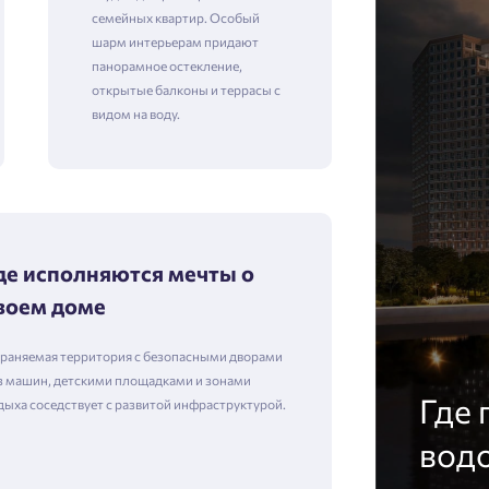
семейных квартир. Особый
шарм интерьерам придают
панорамное остекление,
открытые балконы и террасы с
видом на воду.
де исполняются мечты о
воем доме
раняемая территория с безопасными дворами
з машин, детскими площадками и зонами
Где 
дыха соседствует с развитой инфраструктурой.
вод