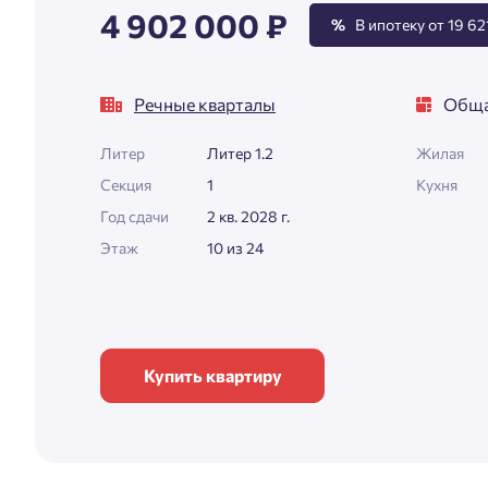
4 902 000 ₽
%
В ипотеку от 19 621
Речные кварталы
Обща
Литер
Литер 1.2
Жилая
Секция
1
Кухня
Год сдачи
2 кв. 2028 г.
Этаж
10 из 24
Купить квартиру