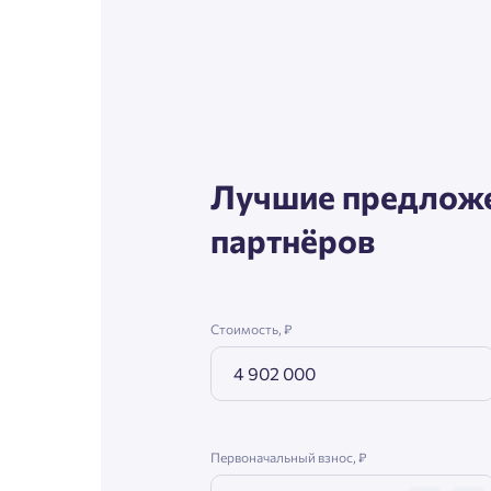
Согл
Телефон
Сог
Email
Лучшие предложе
партнёров
Согл
Сог
Стоимость, ₽
Первоначальный взнос, ₽