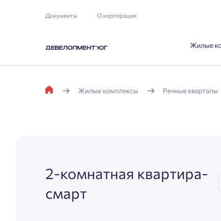
Документы
О корпорации
Жилые к
Жилые комплексы
Речные кварталы
2-комнатная квартира-
смарт