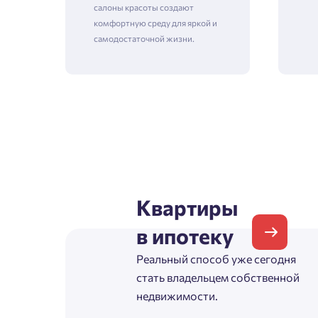
салоны красоты создают
комфортную среду для яркой и
самодостаточной жизни.
Зая
Пожалу
Проект
Выб
Квартиры
Фамилия
в ипотеку
Пожалу
Нет
Реальный способ уже сегодня
Имя
стать владельцем собственной
Имя
недвижимости.