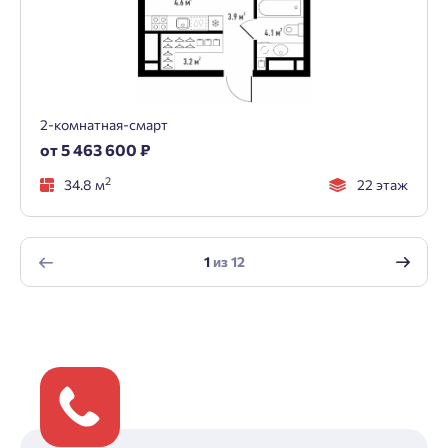
2-комнатная-смарт
от 5 463 600 ₽
2
34.8 м
22 этаж
1
из
12