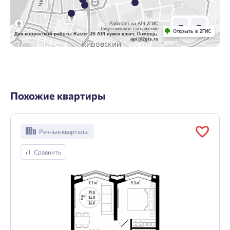
Работает на API 2ГИС
Лицензионное соглашение
Открыть в 2ГИС
Для корректной работы Raster JS API нужен ключ. Помощь:
api@2gis.ru
Похожие квартиры
Речные кварталы
Сравнить