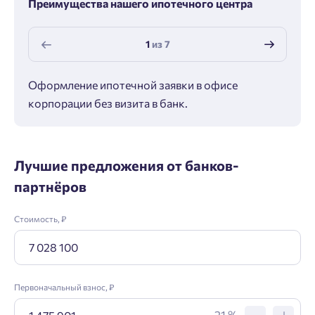
Преимущества нашего ипотечного центра
1
из
7
Оформление ипотечной заявки в офисе
Макс
корпорации без визита в банк.
ипот
Лучшие предложения от банков-
партнёров
Стоимость, ₽
Первоначальный взнос, ₽
21 %