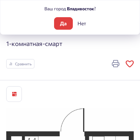
Ваш город
Владивосток
?
Да
Нет
Жилые комплексы
Речные кварталы
1-комнатная-смарт
1-комнатная-смарт
Сравнить