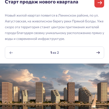
Старт продаж нового квартала
Согласен получать информационную рассылку
Войти
Отправить
Новый жилой квартал появится в Ленинском районе, по ул.
Личный кабинет
Личный кабинет
Августовская, на живописном берегу реки Прямой Болды. Уже
Email
скоро эта территория станет центром притяжения жителей
города благодаря своему уникальному расположению прямо у
Введите номер телефона, чтобы войти или
Мы отправили код на номер .
воды и современной инфраструктуре.
зарегистрироваться.
Согласен на обработку
персональных данных
Выслать код повторно через 00:58.
1
из
2
Согласен получать информационную рассылку
Телефон
Отправить
Отправить
Нажимая кнопку «Отправить», вы даёте согласие на обработку
персональных данных.
Подтвердить