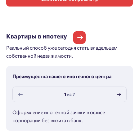
Квартиры
в ипотеку
Реальный способ уже сегодня стать владельцем
собственной недвижимости.
Преимущества нашего ипотечного центра
1
из
7
Оформление ипотечной заявки в офисе
Макс
корпорации без визита в банк.
ипот