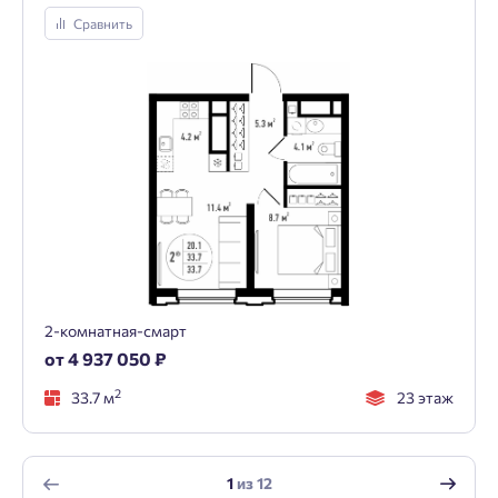
Сравнить
2-комнатная-смарт
от 4 937 050 ₽
2
33.7 м
23 этаж
1
из
12