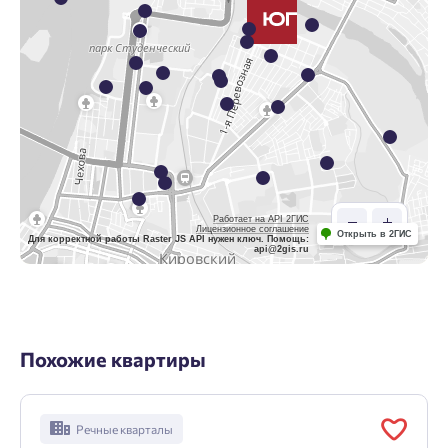
Работает на API 2ГИС
Лицензионное соглашение
Открыть в 2ГИС
Для корректной работы Raster JS API нужен ключ. Помощь:
api@2gis.ru
Похожие квартиры
Речные кварталы