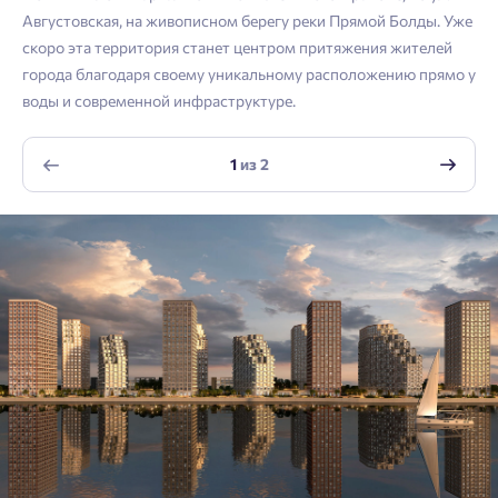
Войти
Августовская, на живописном берегу реки Прямой Болды. Уже
Отправить
скоро эта территория станет центром притяжения жителей
Личный кабинет
Личный кабинет
Email
города благодаря своему уникальному расположению прямо у
воды и современной инфраструктуре.
Введите номер телефона, чтобы войти или
Мы отправили код на номер .
зарегистрироваться.
Согласен на обработку
персональных данных
1
из
2
Выслать код повторно через 00:58.
Согласен получать информационную рассылку
Телефон
Отправить
Отправить
Нажимая кнопку «Отправить», вы даёте согласие на обработку
персональных данных.
Подтвердить