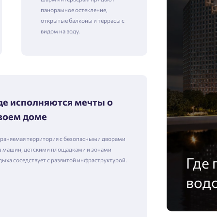
панорамное остекление,
открытые балконы и террасы с
видом на воду.
де исполняются мечты о
воем доме
раняемая территория с безопасными дворами
з машин, детскими площадками и зонами
Где 
дыха соседствует с развитой инфраструктурой.
вод