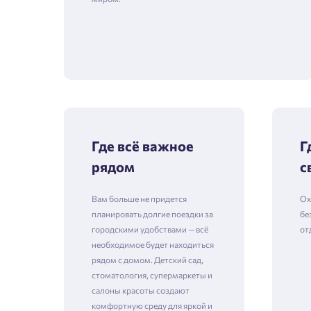
Где всё важное
Г
рядом
с
Вам больше не придется
Ох
планировать долгие поездки за
бе
городскими удобствами — всё
от
необходимое будет находиться
рядом с домом. Детский сад,
стоматология, супермаркеты и
салоны красоты создают
комфортную среду для яркой и