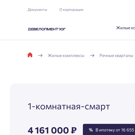
Документы
О корпорации
Жилые к
Жилые комплексы
Речные кварталы
1-комнатная-смарт
4 161 000 ₽
%
В ипотеку от 16 655 