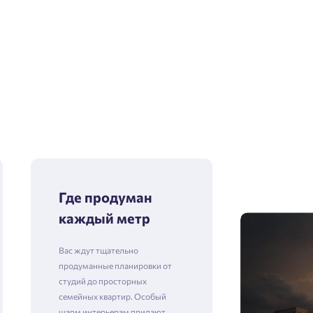
Где продуман
каждый метр
Вас ждут тщательно
продуманные планировки от
студий до просторных
семейных квартир. Особый
шарм интерьерам придают