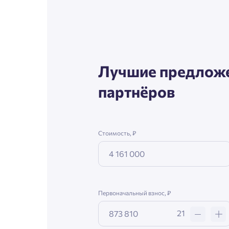
Согл
Телефон
Сог
Лучшие предложе
Email
партнёров
Согл
Стоимость, ₽
Сог
Первоначальный взнос, ₽
21