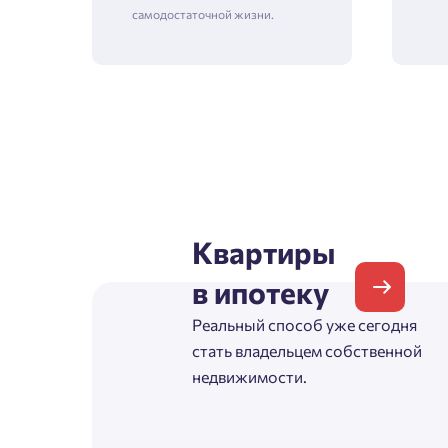
самодостаточной жизни.
Зая
Пожалу
Проект
Квартиры
в ипотеку
Фамилия
Реальный способ уже сегодня
Пожалу
стать владельцем собственной
Нет
Имя
недвижимости.
Имя