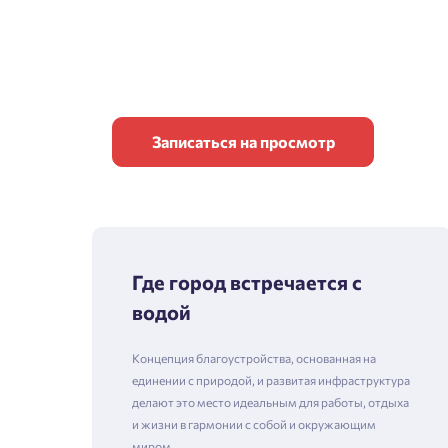
Записаться на просмотр
Где город встречается с
водой
Концепция благоустройства, основанная на
единении с природой, и развитая инфраструктура
делают это место идеальным для работы, отдыха
и жизни в гармонии с собой и окружающим
миром.