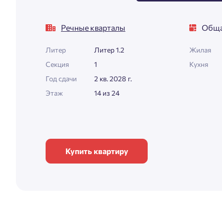
Речные кварталы
Обща
Литер
Литер 1.2
Жилая
Секция
1
Кухня
Год сдачи
2 кв. 2028 г.
Этаж
14 из 24
Купить квартиру