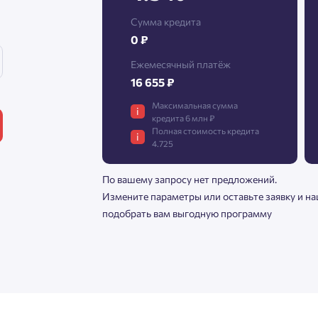
Сумма кредита
0 ₽
Нажимая кнопку «Отправить», вы даёте согласие на обработку
персональных данных.
Ежемесячный платёж
16 655 ₽
Максимальная сумма
i
Подтвердить
кредита 6 млн ₽
Полная стоимость кредита
i
4.725
По вашему запросу нет предложений.
Измените параметры или оставьте заявку и н
подобрать вам выгодную программу