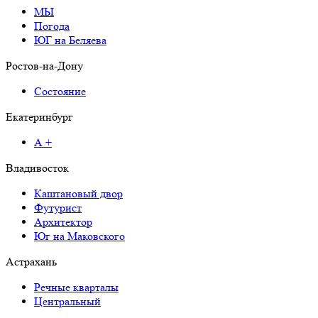
МЫ
Погода
ЮГ на Беляева
Ростов-на-Дону
Состояние
Екатеринбург
А +
Владивосток
Каштановый двор
Футурист
Архитектор
Юг на Маковского
Астрахань
Речные кварталы
Центральный