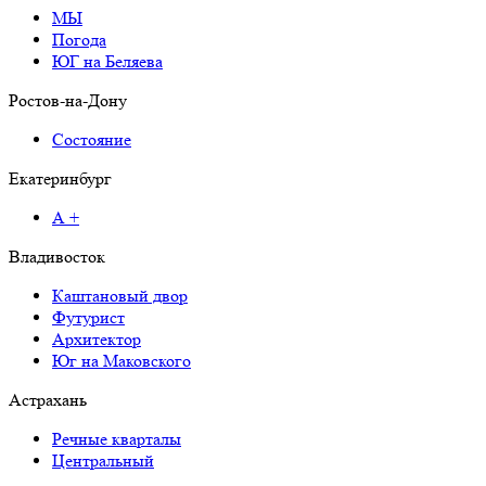
МЫ
Погода
ЮГ на Беляева
Ростов-на-Дону
Состояние
Екатеринбург
А +
Владивосток
Каштановый двор
Футурист
Архитектор
Юг на Маковского
Астрахань
Речные кварталы
Центральный