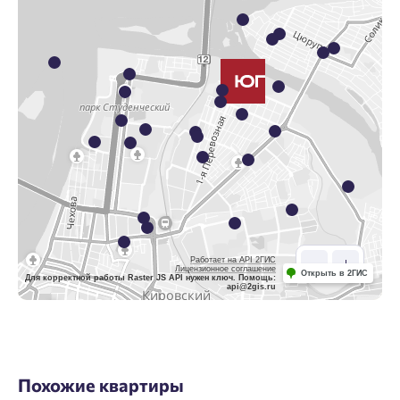
Работает на API 2ГИС
Лицензионное соглашение
Открыть в 2ГИС
Для корректной работы Raster JS API нужен ключ. Помощь:
api@2gis.ru
Похожие квартиры