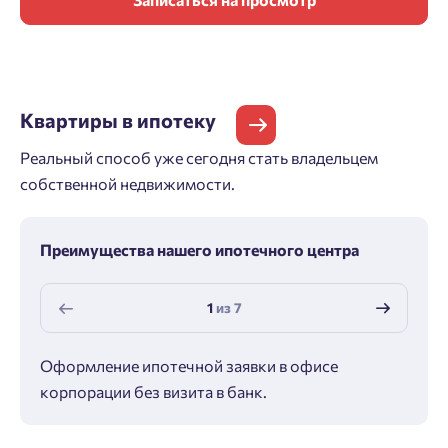
Квартиры
в ипотеку
Реальный способ уже сегодня стать владельцем
собственной недвижимости.
Преимущества нашего ипотечного центра
1
из
7
Оформление ипотечной заявки в офисе
Макс
корпорации без визита в банк.
ипот