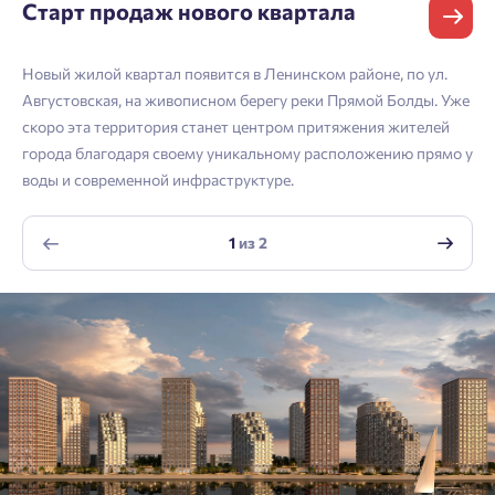
Старт продаж нового квартала
Согласен получать информационную рассылку
Войти
Отправить
Новый жилой квартал появится в Ленинском районе, по ул.
Личный кабинет
Личный кабинет
Email
Августовская, на живописном берегу реки Прямой Болды. Уже
скоро эта территория станет центром притяжения жителей
Введите номер телефона, чтобы войти или
Мы отправили код на номер .
города благодаря своему уникальному расположению прямо у
воды и современной инфраструктуре.
зарегистрироваться.
Согласен на обработку
персональных данных
Выслать код повторно через 00:58.
1
из
2
Согласен получать информационную рассылку
Телефон
Отправить
Отправить
Нажимая кнопку «Отправить», вы даёте согласие на обработку
персональных данных.
Подтвердить