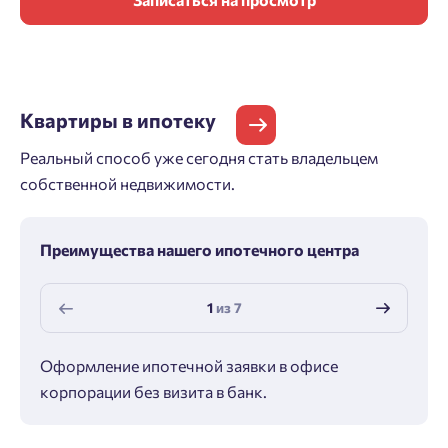
Квартиры
в ипотеку
Реальный способ уже сегодня стать владельцем
собственной недвижимости.
Преимущества нашего ипотечного центра
1
из
7
Оформление ипотечной заявки в офисе
Макс
корпорации без визита в банк.
ипот