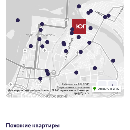
Работает на API 2ГИС
Лицензионное соглашение
Открыть в 2ГИС
Для корректной работы Raster JS API нужен ключ. Помощь:
api@2gis.ru
Похожие квартиры