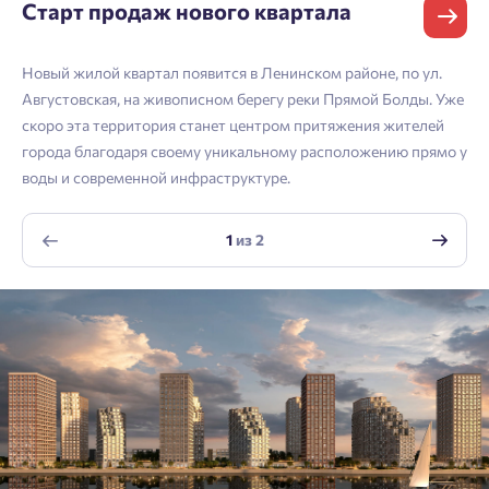
Старт продаж нового квартала
Согласен получать информационную рассылку
Войти
Отправить
Новый жилой квартал появится в Ленинском районе, по ул.
Личный кабинет
Личный кабинет
Email
Августовская, на живописном берегу реки Прямой Болды. Уже
скоро эта территория станет центром притяжения жителей
Введите номер телефона, чтобы войти или
Мы отправили код на номер .
города благодаря своему уникальному расположению прямо у
воды и современной инфраструктуре.
зарегистрироваться.
Согласен на обработку
персональных данных
Выслать код повторно через 00:58.
1
из
2
Согласен получать информационную рассылку
Телефон
Отправить
Отправить
Нажимая кнопку «Отправить», вы даёте согласие на обработку
персональных данных.
Подтвердить