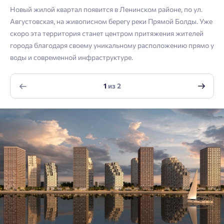
Новый жилой квартал появится в Ленинском районе, по ул.
Войти
Отправить
Августовская, на живописном берегу реки Прямой Болды. Уже
Личный кабинет
Личный кабинет
Email
скоро эта территория станет центром притяжения жителей
города благодаря своему уникальному расположению прямо у
Введите номер телефона, чтобы войти или
Мы отправили код на номер .
воды и современной инфраструктуре.
зарегистрироваться.
Согласен на обработку
персональных данных
1
из
2
Выслать код повторно через 00:58.
Согласен получать информационную рассылку
Телефон
Отправить
Отправить
Нажимая кнопку «Отправить», вы даёте согласие на обработку
персональных данных.
Подтвердить