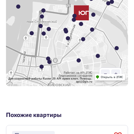
Работает на API 2ГИС
Лицензионное соглашение
Открыть в 2ГИС
Для корректной работы Raster JS API нужен ключ. Помощь:
api@2gis.ru
Похожие квартиры