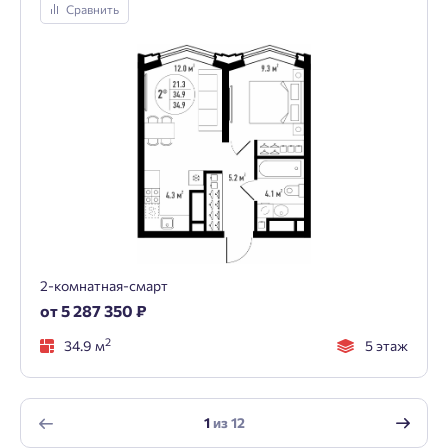
Сравнить
2-комнатная-смарт
от 5 287 350 ₽
2
34.9 м
5 этаж
1
из
12