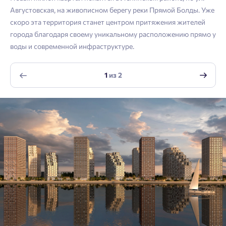
Войти
Августовская, на живописном берегу реки Прямой Болды. Уже
Отправить
скоро эта территория станет центром притяжения жителей
Личный кабинет
Личный кабинет
Email
города благодаря своему уникальному расположению прямо у
воды и современной инфраструктуре.
Введите номер телефона, чтобы войти или
Мы отправили код на номер .
зарегистрироваться.
Согласен на обработку
персональных данных
1
из
2
Выслать код повторно через 00:58.
Согласен получать информационную рассылку
Телефон
Отправить
Отправить
Нажимая кнопку «Отправить», вы даёте согласие на обработку
персональных данных.
Подтвердить