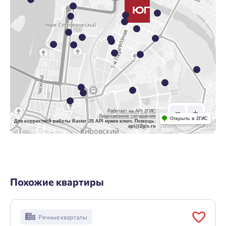
Работает на API 2ГИС
Лицензионное соглашение
Открыть в 2ГИС
Для корректной работы Raster JS API нужен ключ. Помощь:
api@2gis.ru
Похожие квартиры
Речные кварталы