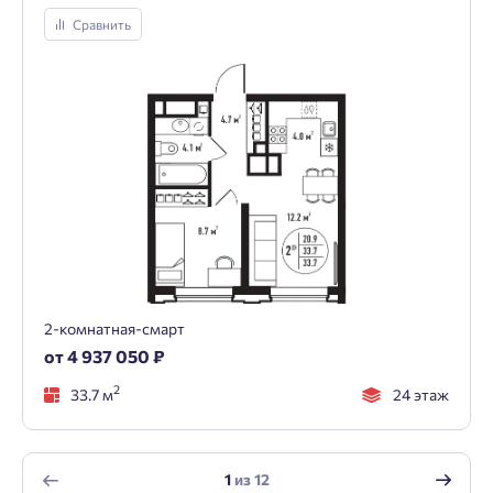
Сравнить
2-комнатная-смарт
от 4 937 050 ₽
2
33.7 м
24 этаж
1
из
12