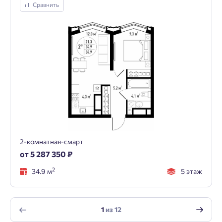
Сравнить
2-комнатная-смарт
от 5 287 350 ₽
2
34.9 м
5 этаж
1
из
12