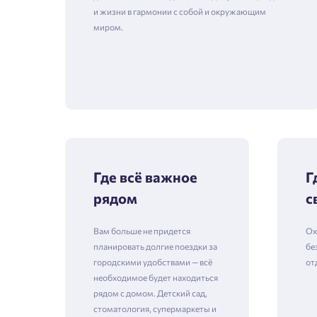
и жизни в гармонии с собой и окружающим
миром.
Где всё важное
Г
рядом
с
Вам больше не придется
Ох
планировать долгие поездки за
бе
городскими удобствами — всё
от
необходимое будет находиться
рядом с домом. Детский сад,
стоматология, супермаркеты и