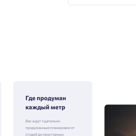
Где продуман
каждый метр
Вас ждут тщательно
продуманные планировки от
студий до просторных