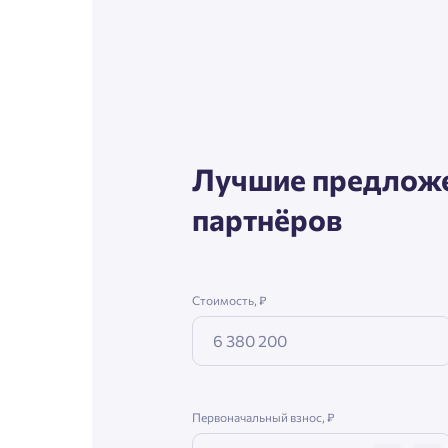
Согл
Телефон
Сог
Email
Лучшие предложе
партнёров
Согл
Сог
Стоимость, ₽
Первоначальный взнос, ₽