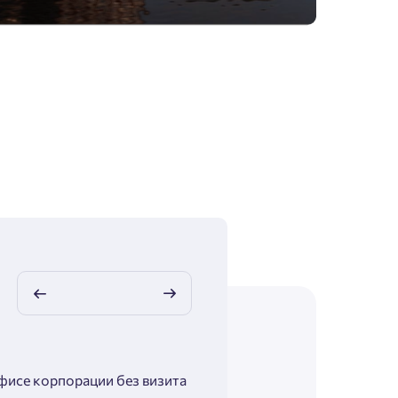
фисе корпорации без визита
Максимальная помощь в подб