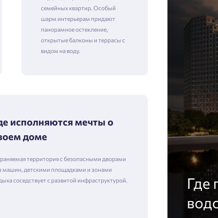
семейных квартир. Особый
шарм интерьерам придают
панорамное остекление,
открытые балконы и террасы с
видом на воду.
де исполняются мечты о
воем доме
раняемая территория с безопасными дворами
з машин, детскими площадками и зонами
Где 
дыха соседствует с развитой инфраструктурой.
вод