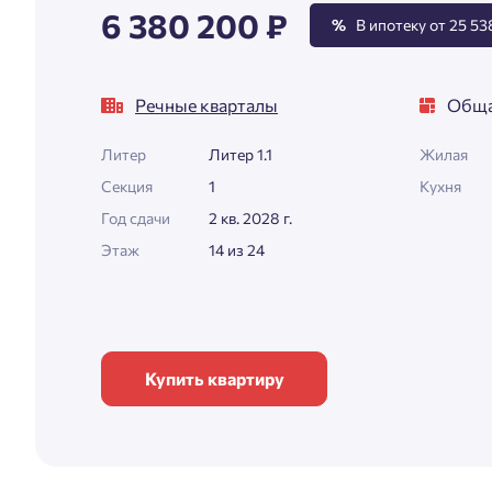
6 380 200 ₽
%
В ипотеку от 25 538
Речные кварталы
Обща
Литер
Литер 1.1
Жилая
Секция
1
Кухня
Год сдачи
2 кв. 2028 г.
Этаж
14 из 24
Купить квартиру