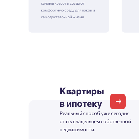
салоны красоты создают
комфортную среду для яркой и
самодостаточной жизни.
Зая
Пожалу
Проект
Квартиры
Фамилия
в ипотеку
Пожалу
Нет
Реальный способ уже сегодня
Имя
стать владельцем собственной
Имя
недвижимости.