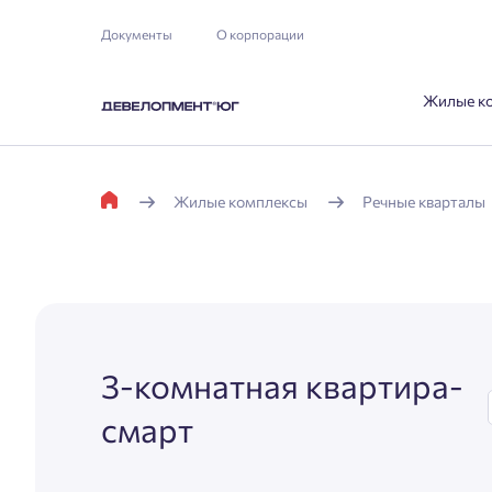
Документы
О корпорации
Жилые к
Жилые комплексы
Речные кварталы
3-комнатная квартира-
смарт