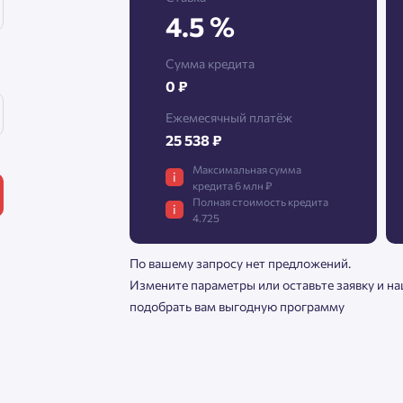
4.5 %
Нажимая кнопку «Отправить», вы даёте согласие на обработку
Сумма кредита
персональных данных.
0 ₽
Ежемесячный платёж
25 538 ₽
${ getCodeBtnText }
Максимальная сумма
i
кредита 6 млн ₽
Полная стоимость кредита
i
4.725
По вашему запросу нет предложений.
Измените параметры или оставьте заявку и н
подобрать вам выгодную программу