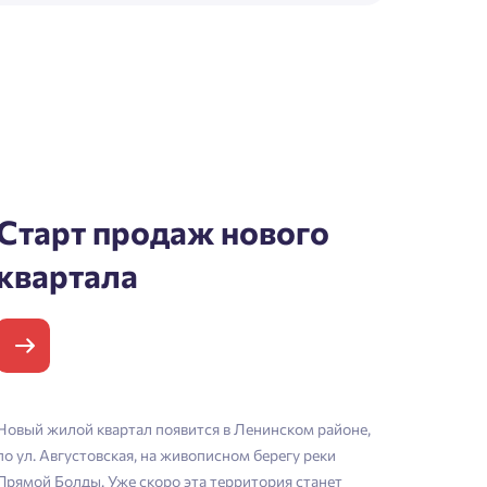
Старт продаж нового
квартала
Новый жилой квартал появится в Ленинском районе,
Основные пре
по ул. Августовская, на живописном берегу реки
видом на реку
Прямой Болды. Уже скоро эта территория станет
жилых простр