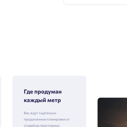
Где продуман
каждый метр
Вас ждут тщательно
продуманные планировки от
студий до просторных