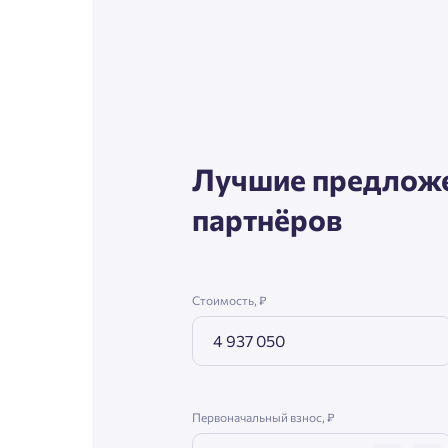
Согл
Телефон
Сог
Email
Лучшие предложе
партнёров
Согл
Сог
Стоимость, ₽
Первоначальный взнос, ₽