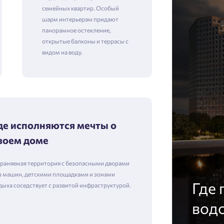
семейных квартир. Особый
шарм интерьерам придают
панорамное остекление,
открытые балконы и террасы с
видом на воду.
де исполняются мечты о
воем доме
раняемая территория с безопасными дворами
з машин, детскими площадками и зонами
Где 
дыха соседствует с развитой инфраструктурой.
вод