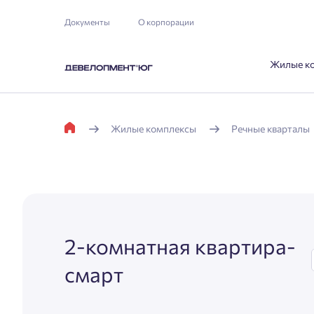
Документы
О корпорации
Жилые к
Жилые комплексы
Речные кварталы
2-комнатная квартира-
смарт