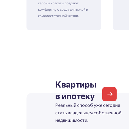
салоны красоты создают
комфортную среду для яркой и
самодостаточной жизни.
Зая
Пожалу
Проект
Выб
Квартиры
Фамилия
в ипотеку
Пожалу
Нет
Реальный способ уже сегодня
Имя
стать владельцем собственной
Имя
недвижимости.