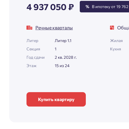
4 937 050 ₽
%
В ипотеку от 19 762
Речные кварталы
Обща
Литер
Литер 1.1
Жилая
Секция
1
Кухня
Год сдачи
2 кв. 2028 г.
Этаж
15 из 24
Купить квартиру