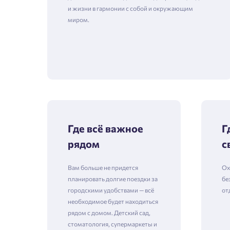
и жизни в гармонии с собой и окружающим
миром.
Где всё важное
Г
рядом
с
Вам больше не придется
Ох
планировать долгие поездки за
бе
городскими удобствами — всё
от
необходимое будет находиться
рядом с домом. Детский сад,
стоматология, супермаркеты и