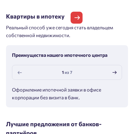
Квартиры
в ипотеку
Реальный способ уже сегодня стать владельцем
собственной недвижимости.
Преимущества нашего ипотечного центра
1
из
7
Оформление ипотечной заявки в офисе
Макс
корпорации без визита в банк.
ипот
Лучшие предложения от банков-
партнёров