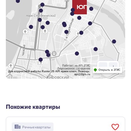
Работает на API 2ГИС
Лицензионное соглашение
Открыть в 2ГИС
Для корректной работы Raster JS API нужен ключ. Помощь:
api@2gis.ru
Похожие квартиры
Речные кварталы