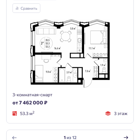
Сравнить
3-комнатная-смарт
от 7 462 000 ₽
2
53.3 м
3 этаж
1
из
12