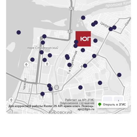
Работает на API 2ГИС
Лицензионное соглашение
Открыть в 2ГИС
Для корректной работы Raster JS API нужен ключ. Помощь:
api@2gis.ru