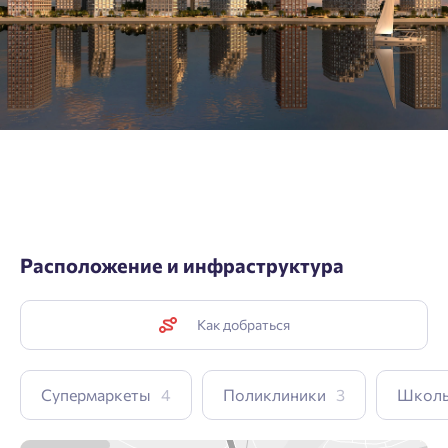
Согласен получать информационную рассылку
Телефон
Отправить
Отправить
Нажимая кнопку «Отправить», вы даёте согласие на обработку
персональных данных.
Подтвердить
Расположение и инфраструктура
Как добраться
Супермаркеты
4
Поликлиники
3
Школ