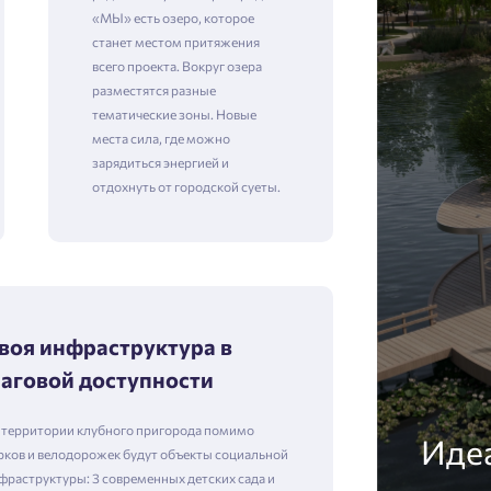
«МЫ» есть озеро, которое
станет местом притяжения
всего проекта. Вокруг озера
разместятся разные
тематические зоны. Новые
места сила, где можно
зарядиться энергией и
отдохнуть от городской суеты.
воя инфраструктура в
аговой доступности
 территории клубного пригорода помимо
Идеа
рков и велодорожек будут объекты социальной
фраструктуры: 3 современных детских сада и