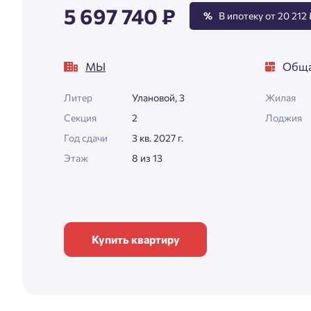
5 697 740 ₽
%
В ипотеку от 20 212 
МЫ
Обща
Литер
Улановой, 3
Жилая
Секция
2
Лоджия
Год сдачи
3 кв. 2027 г.
Этаж
8 из 13
Купить квартиру