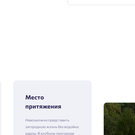
Место
притяжения
Невозможно представить
загородную жизнь без водоёма
рядом. В клубном пригороде