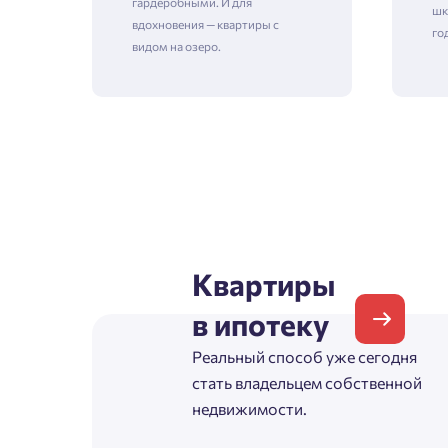
гардеробными. И для
шк
вдохновения — квартиры с
го
видом на озеро.
Зая
Пожалу
Проект
Выб
Квартиры
Фамилия
в ипотеку
Пожалу
Реальный способ уже сегодня
Нет
Имя
стать владельцем собственной
Имя
недвижимости.