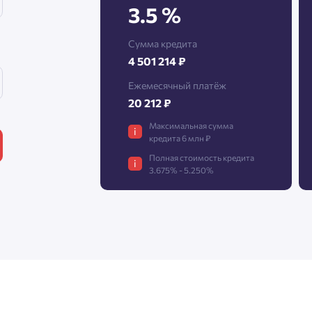
3.5 %
Сумма кредита
Нажимая кнопку «Отправить», вы даёте согласие на обработку
4 501 214 ₽
персональных данных.
Ежемесячный платёж
20 212 ₽
Подтвердить
Максимальная сумма
i
кредита 6 млн ₽
Полная стоимость кредита
i
3.675% - 5.250%