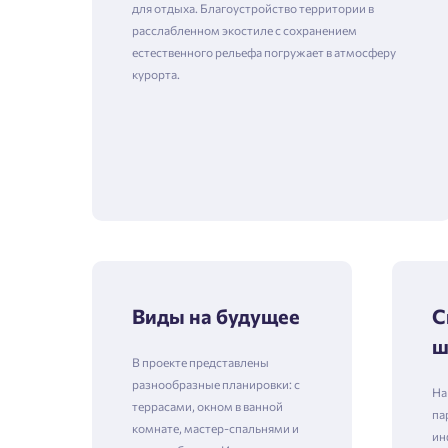
для отдыха. Благоустройство территории в
расслабленном экостиле с сохранением
естественного рельефа погружает в атмосферу
курорта.
Виды на будущее
С
ш
В проекте представлены
разнообразные планировки: с
На
террасами, окном в ванной
па
комнате, мастер-спальнями и
ин