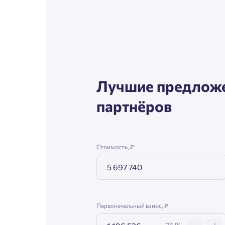
Согл
Телефон
Сог
Email
Лучшие предложе
партнёров
Согл
Сог
Стоимость, ₽
Первоначальный взнос, ₽