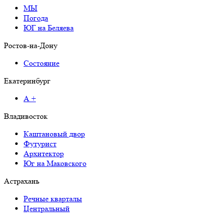
МЫ
Погода
ЮГ на Беляева
Ростов-на-Дону
Состояние
Екатеринбург
А +
Владивосток
Каштановый двор
Футурист
Архитектор
Юг на Маковского
Астрахань
Речные кварталы
Центральный