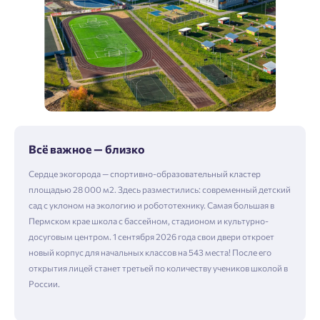
Всё важное — близко
Сердце экогорода — спортивно-образовательный кластер
площадью 28 000 м2. Здесь разместились: современный детский
сад с уклоном на экологию и робототехнику. Самая большая в
Пермском крае школа с бассейном, стадионом и культурно-
досуговым центром. 1 сентября 2026 года свои двери откроет
новый корпус для начальных классов на 543 места! После его
открытия лицей станет третьей по количеству учеников школой в
России.