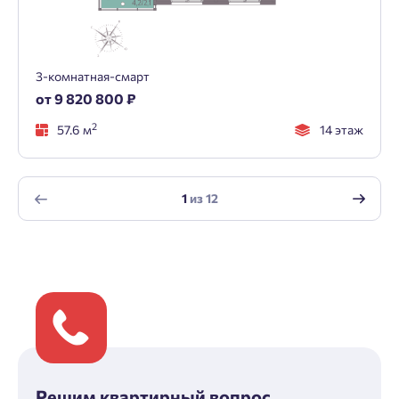
3-комнатная-смарт
от 9 820 800 ₽
2
57.6 м
14 этаж
1
из
12
Решим квартирный вопрос