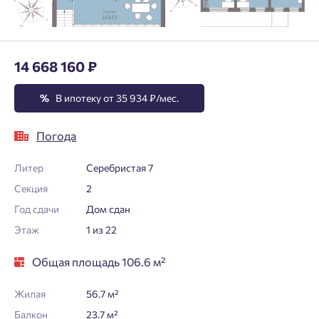
14 668 160 ₽
%
В ипотеку от 35 934 ₽/мес.
Погода
Литер
Серебристая 7
Секция
2
Год сдачи
Дом сдан
Этаж
1 из 22
Общая площадь 106.6 м²
Жилая
56.7 м²
Балкон
23.7 м²