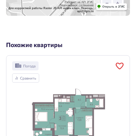
Работает на API 2ГИС
Лицензионное соглашение
Открыть в 2ГИС
Для корректной работы Raster JS API нужен ключ. Помощь:
api@2gis.ru
Похожие квартиры
Погода
Сравнить