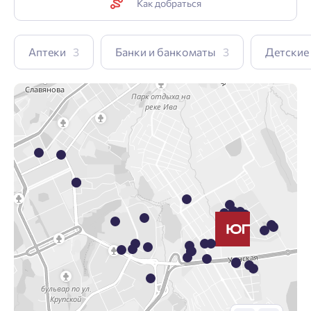
Как добраться
Аптеки
3
Банки и банкоматы
3
Детские