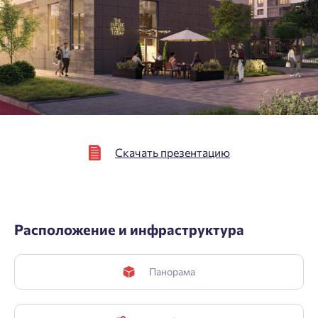
зарегистрироваться.
Согласен на обработку
персональных данных
Выслать код повторно через 00:58.
Согласен получать информационную рассылку
Телефон
Отправить
Отправить
Нажимая кнопку «Отправить», вы даёте согласие на обработку
Скачать презентацию
персональных данных.
Подтвердить
Расположение и инфраструктура
Панорама