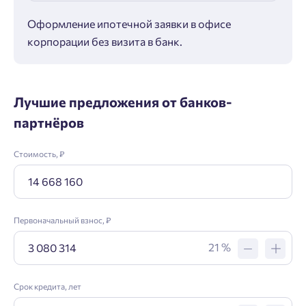
Оформление ипотечной заявки в офисе
Макс
корпорации без визита в банк.
ипот
Лучшие предложения от банков-
партнёров
Стоимость, ₽
Первоначальный взнос, ₽
21 %
Срок кредита, лет