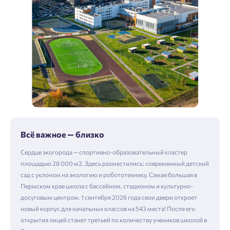
Всё важное — близко
Сердце экогорода — спортивно-образовательный кластер
площадью 28 000 м2. Здесь разместились: современный детский
сад с уклоном на экологию и робототехнику. Самая большая в
Пермском крае школа с бассейном, стадионом и культурно-
досуговым центром. 1 сентября 2026 года свои двери откроет
новый корпус для начальных классов на 543 места! После его
открытия лицей станет третьей по количеству учеников школой в