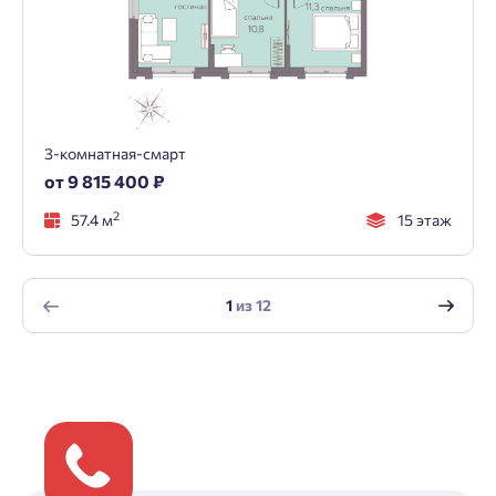
3-комнатная-смарт
от 9 815 400 ₽
2
57.4 м
15 этаж
1
из
12