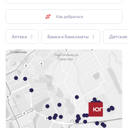
Как добраться
Аптеки
3
Банки и банкоматы
3
Детские