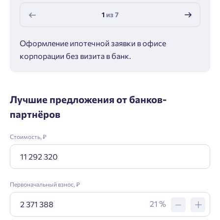
1
из
7
Оформление ипотечной заявки в офисе
Макс
корпорации без визита в банк.
ипот
Лучшие предложения от банков-
партнёров
Стоимость, ₽
Первоначальный взнос, ₽
21 %