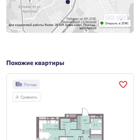
Работает на API 2ГИС
Лицензионное соглашение
Открыть в 2ГИС
Для корректной работы Raster JS API нужен ключ. Помощь:
api@2gis.ru
Похожие квартиры
Погода
Сравнить