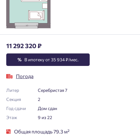
11 292 320 ₽
%
В ипотеку от 35 934 ₽/мес.
Погода
Литер
Серебристая 7
Секция
2
Год сдачи
Дом сдан
Этаж
9 из 22
Общая площадь 79.3 м²