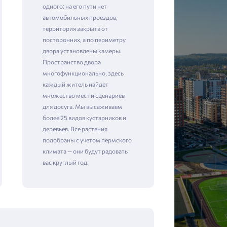
одного: на его пути нет
автомобильных проездов,
территория закрыта от
посторонних, а по периметру
двора установлены камеры. ​​​​​​​
Пространство двора
многофункционально, здесь
каждый житель найдет
множество мест и сценариев
для досуга. Мы высаживаем
более 25 видов кустарников и
деревьев. Все растения
подобраны с учетом пермского
климата — они будут радовать
вас круглый год.