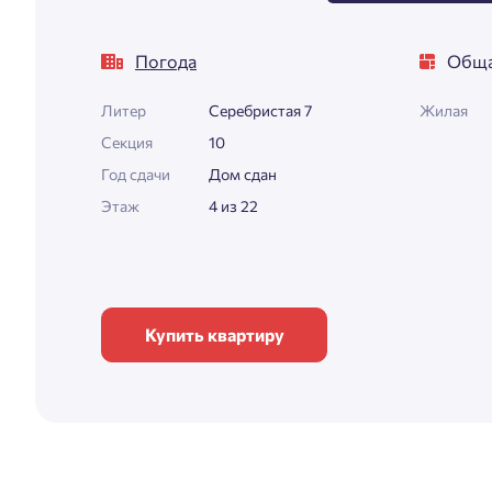
Погода
Обща
Литер
Серебристая 7
Жилая
Секция
10
Год сдачи
Дом сдан
Этаж
4 из 22
Купить квартиру