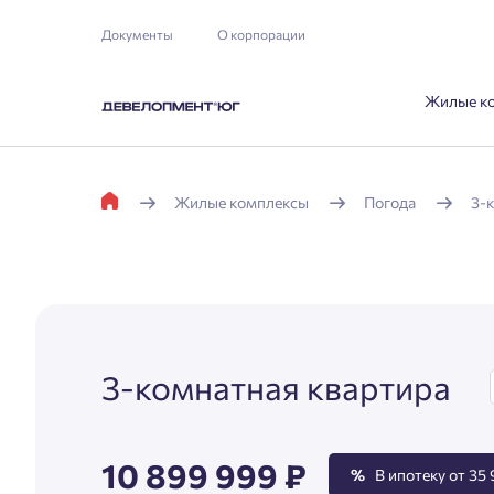
Документы
О корпорации
Жилые к
Жилые комплексы
Погода
3-
3-комнатная квартира
10 899 999 ₽
%
В ипотеку от 35 