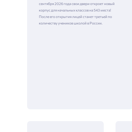
сентября 2026 года свои двери откроет новый
корпус для начальных классов на 543 места!
После его открытия лицей станет третьей по
количеству учеников школой в России.