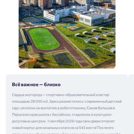
Всё важное — близко
Сердце экогорода — спортивно-образовательный кластер
площадью 28 000 м2. Здесь разместились: современный детский
сад с уклоном на экологию и робототехнику. Самая большая в
Пермском крае школа с бассейном, стадионом и культурно-
досуговым центром. 1 сентября 2026 года свои двери откроет
новый корпус для начальных классов на 543 места! После его
открытия лицей станет третьей по количеству учеников школой в