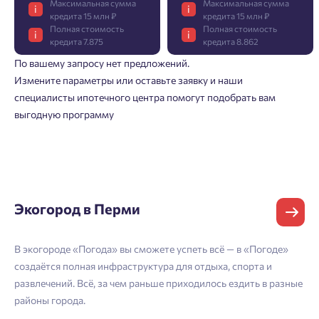
Максимальная сумма
Максимальная сумма
i
i
кредита 15 млн ₽
кредита 15 млн ₽
Полная стоимость
Полная стоимость
i
i
кредита 7.875
кредита 8.862
По вашему запросу нет предложений.
Добро пожаловать в личный
Пожалуйста, оставьте ваши контакты и мы вам
Измените параметры или оставьте заявку и наши
Фамилия
кабинет
перезвоним.
специалисты ипотечного центра помогут подобрать вам
Выбор города
выгодную программу
Добавляйте планировки в избранное
Имя
Нет времени выбирать?
Имя
Делитесь подборками
Краснодар
Пермь
Подбор квартиры за 3 минуты
Телефон
Больше никаких паролей! Введите номер
Ростов-на-Дону
Экогород в Перми
телефона, кликнув на кнопку «Войти» ниже
Отчество
Начать
Екатеринбург
и мы вышлем вам одноразовый код
В экогороде «Погода» вы сможете успеть всё — в «Погоде»
С 
Владивосток
подтверждения.
Согласен на обработку
персональных данных
создаётся полная инфраструктура для отдыха, спорта и
по
Астрахань
развлечений. Всё, за чем раньше приходилось ездить в разные
бу
Согласен получать информационную рассылку
Телефон
районы города.
Войти