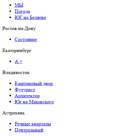
МЫ
Погода
ЮГ на Беляева
Ростов-на-Дону
Состояние
Екатеринбург
А +
Владивосток
Каштановый двор
Футурист
Архитектор
Юг на Маковского
Астрахань
Речные кварталы
Центральный