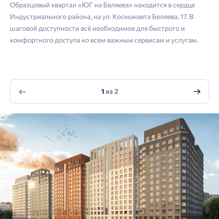
Согласен получать информационную рассылку
Образцовый квартал «ЮГ на Беляева» находится в сердце
Телефон
Индустриального района, на ул. Космонавта Беляева, 17. В
Отправить
шаговой доступности всё необходимое для быстрого и
Отправить
комфортного доступа ко всем важным сервисам и услугам.
Нажимая кнопку «Отправить», вы даёте согласие на обработку
персональных данных.
1
из
2
Подтвердить