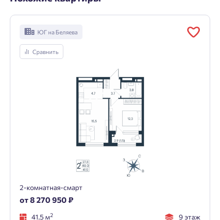
ЮГ на Беляева
Сравнить
2-комнатная-смарт
от 8 270 950 ₽
2
41.5 м
9 этаж