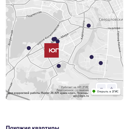
Работает на API 2ГИС
Лицензионное соглашение
Открыть в 2ГИС
Для корректной работы Raster JS API нужен ключ. Помощь:
api@2gis.ru
Похожие квартиры