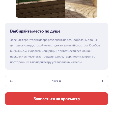
Выбирайте место по душе
Зеленая территория двора разделена на разнообразные зоны:
для детских игр, спокойного отдыха и занятий спортом. Особое
внимание мы уделяем концепции приватности без машин:
парковки вынесены за пределы двора, территория закрыта от
посторонних, а по периметру установлены камеры.
1
из
4
Записаться на просмотр