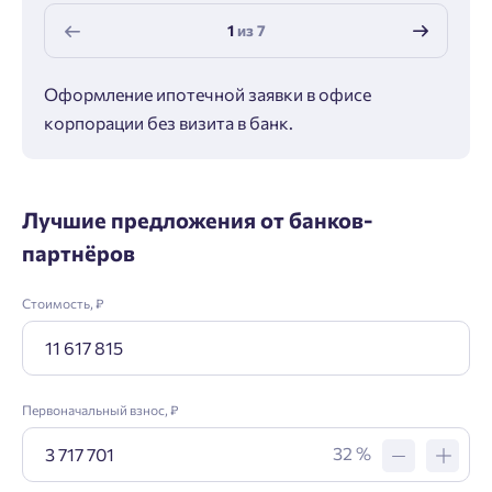
1
из
7
Оформление ипотечной заявки в офисе
Макс
корпорации без визита в банк.
ипот
Лучшие предложения от банков-
партнёров
Стоимость, ₽
Первоначальный взнос, ₽
32 %