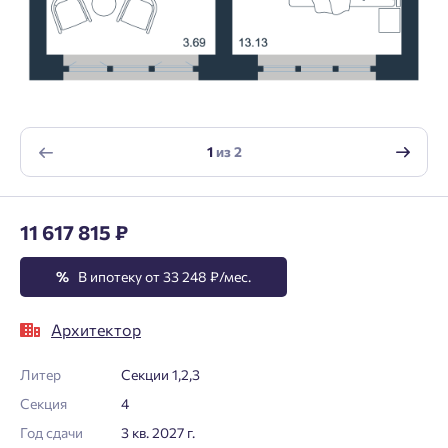
1
из
2
11 617 815 ₽
%
В ипотеку от 33 248 ₽/мес.
Архитектор
Литер
Секции 1,2,3
Секция
4
Год сдачи
3 кв. 2027 г.