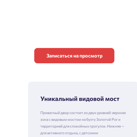
Записаться на просмотр
Уникальный видовой мост
Приватный двор состоит из двух уровней: верхняя
зона с видовым мостом на бухту Золотой Рог и
территорией для спокойных прогулок. Нижняя —
для активного отдыха, с детскими