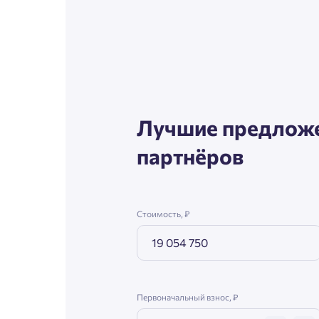
Согл
Телефон
Сог
Email
Лучшие предложе
партнёров
Согл
Сог
Стоимость, ₽
Первоначальный взнос, ₽