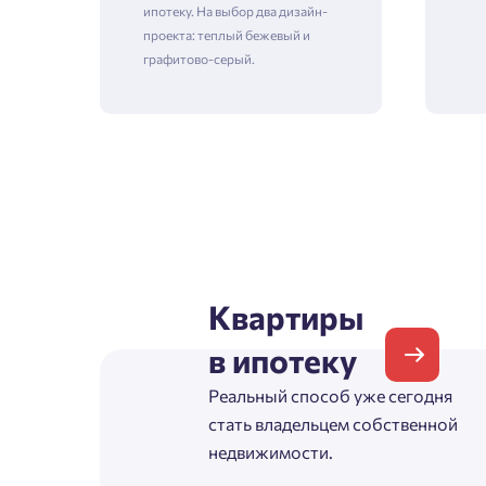
ипотеку. На выбор два дизайн-
проекта: теплый бежевый и
графитово-серый.
Зая
Пожалу
Проект
Выб
Квартиры
Фамилия
в ипотеку
Пожалу
Нет
Реальный способ уже сегодня
Имя
стать владельцем собственной
Имя
недвижимости.