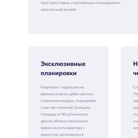
пространствами, спортивными площадками и
прогулочной аллеей.
Эксклюзивные
Н
планировки
ч
Квартиры с террасами на
Ст
верхних этажах, урбан-виллы с
Пе
отдельным входом, планировки
гд
с мастер-спальней, большие
ок
площади от 90 м2 и многое
то
другое. Можно сэкономить
пу
время и купить квартиру с
ил
ремонтом, включив его в