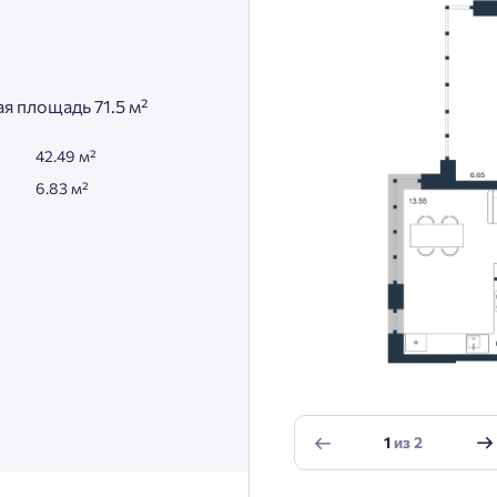
я площадь 71.5 м²
42.49 м²
6.83 м²
1
из
2