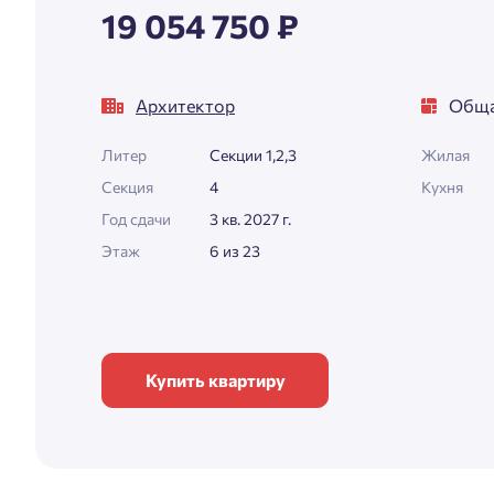
19 054 750 ₽
Архитектор
Обща
Литер
Секции 1,2,3
Жилая
Секция
4
Кухня
Год сдачи
3 кв. 2027 г.
Этаж
6 из 23
Купить квартиру