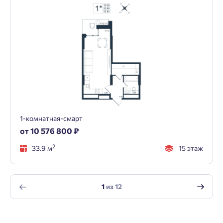
1-комнатная-смарт
от 10 576 800 ₽
2
33.9 м
15 этаж
1
из
12