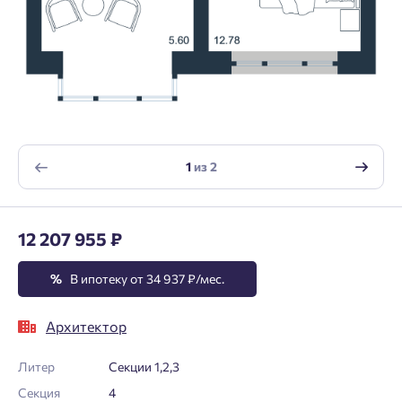
1
из
2
12 207 955 ₽
%
В ипотеку от 34 937 ₽/мес.
Архитектор
Литер
Секции 1,2,3
Секция
4