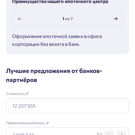
Преимущества нашего ипотечного центра
1
из
7
Оформление ипотечной заявки в офисе
Макс
корпорации без визита в банк.
ипот
Лучшие предложения от банков-
партнёров
Стоимость, ₽
Первоначальный взнос, ₽
32