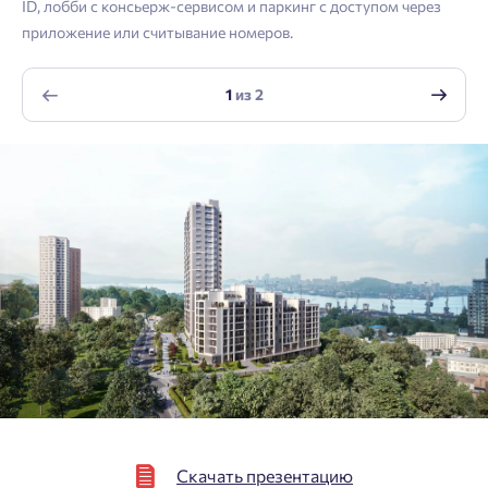
Отправить
ID, лобби с консьерж-сервисом и паркинг с доступом через
приложение или считывание номеров.
Нажимая кнопку «Отправить», вы даёте согласие на обработку
персональных данных.
1
из
2
Подтвердить
Скачать презентацию